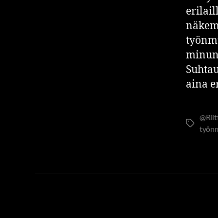
erilai
näkemy
työnmu
minun 
Suhtau
aina e
@Rii
työn
ITSENSÄ JOHT