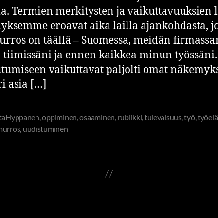
lla. Termien merkitysten ja vaikuttavuuksien l
ksemme eroavat aika lailla ajankohdasta, jo
rros on täällä – Suomessa, meidän firmass
tiimissäni ja ennen kaikkea minun työssäni.
tumiseen vaikuttavat paljolti omat näkemyk
ri asia […]
ttaHyppanen
,
oppiminen
,
osaaminen
,
rubiikki
,
tulevaisuus
,
työ
,
työel
murros
,
uudistuminen
AMINEN
JOHTAMINEN JA JOHTAJUUS
UUDISTUVA KEHI