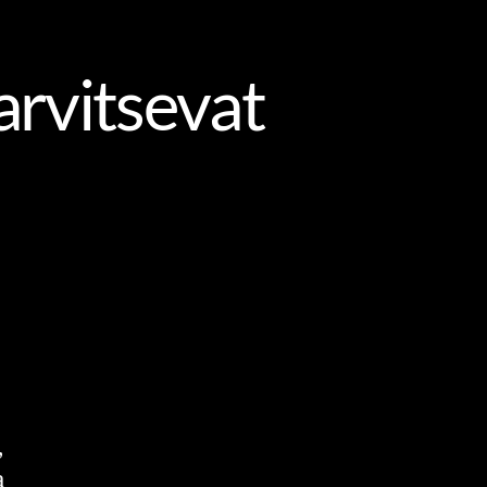
N
OSAAMINEN JA OPPIMINEN
arvitsevat
,
a