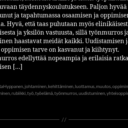
uvaan täydennyskoulutukseen. Paljon hyvää
unut ja tapahtumassa osaamisen ja oppimise
la. Hyvä, että taas puhutaan myös elinikäises
sesta ja yksilön vastuusta, sillä työnmurros j
nen haastavat meidät kaikki. Uudistamisen j
oppimisen tarve on kasvanut ja kiihtynyt.
rros edellyttää nopeampia ja erilaisia ratka
isen […]
ttaHyppanen
,
johtaminen
,
kehittäminen
,
luottamus
,
muutos
,
oppimi
minen
,
rubiikki
,
työ
,
työelämä
,
työnmurros
,
uudistuminen
,
yhteisoppi