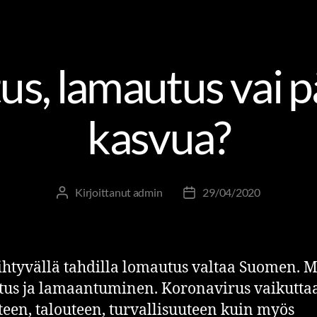
TOS- JA UUDISTUMISJOHTAMINEN
TOLKKUA TYÖELÄM
s, lamautus vai
kasvua?
Kirjoittanut
admin
29/04/2020
ihtyvällä tahdilla lomautus valtaa Suomen. 
us ja lamaantuminen. Koronavirus vaikuttaa
teen, talouteen, turvallisuuteen kuin myös