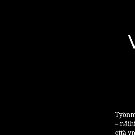
DIGIRIITTA
Työnmu
– näih
että y