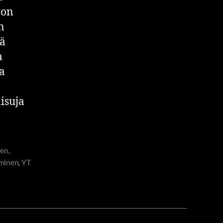
 on
n
tä
a
a
isuja
nen
,
minen
,
YT