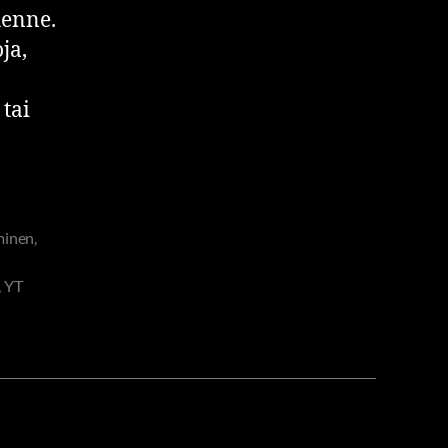
henne.
ja,
tai
minen
,
,
YT