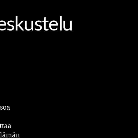
eskustelu
tsoa
ttaa
 elämän