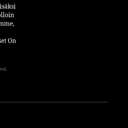
isäksi
lloin
amme,
set On
ämä
,
TYSKESKUSTELU