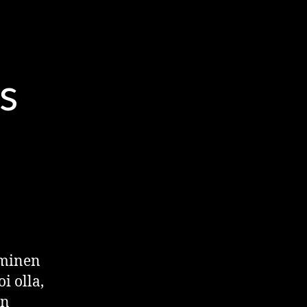
 OPPIMINEN
s
uminen
i olla,
en