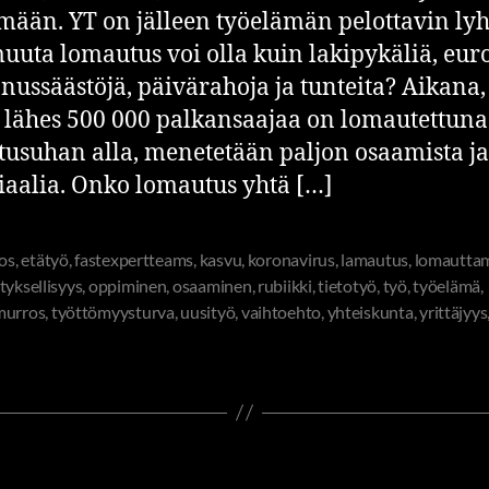
mään. YT on jälleen työelämän pelottavin ly
uuta lomautus voi olla kuin lakipykäliä, euro
nussäästöjä, päivärahoja ja tunteita? Aikana,
n lähes 500 000 palkansaajaa on lomautettuna 
usuhan alla, menetetään paljon osaamista ja
iaalia. Onko lomautus yhtä […]
jos
,
etätyö
,
fastexpertteams
,
kasvu
,
koronavirus
,
lamautus
,
lomautta
tyksellisyys
,
oppiminen
,
osaaminen
,
rubiikki
,
tietotyö
,
työ
,
työelämä
,
murros
,
työttömyysturva
,
uusityö
,
vaihtoehto
,
yhteiskunta
,
yrittäjyys