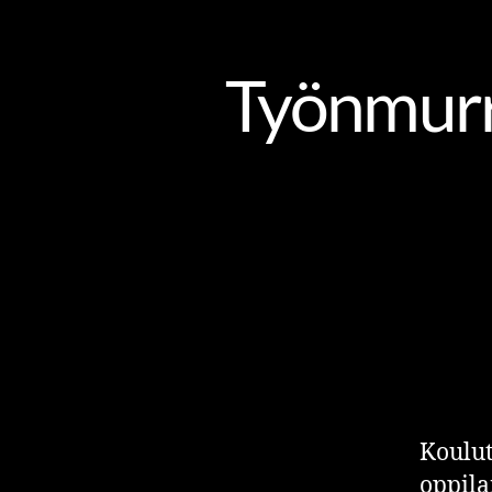
HR-OSAAMINEN
JOHTAMINE
Työnmurro
Koulut
oppila