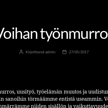
MUUTOS- JA UUDISTUMISJOHTAMINEN
OSAAMINEN JA
Voihan työnmurro
Kirjoittanut
admin
27/05/2017
rros, uusityö, työelämän muutos ja uudist
in sanoihin törmäämme entistä useammin. Vo
mmärrämme niiden sisällön ja vaikuttavuud