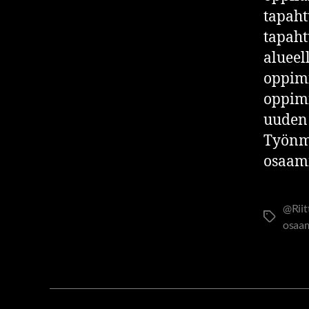
tapaht
tapaht
alueel
oppimi
oppimi
uuden 
Työnmu
osaam
@Rii
osaa