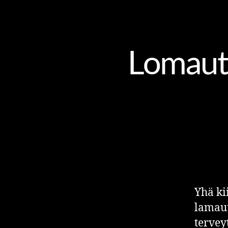
MUU
Lomautu
Yhä ki
lamaut
tervey