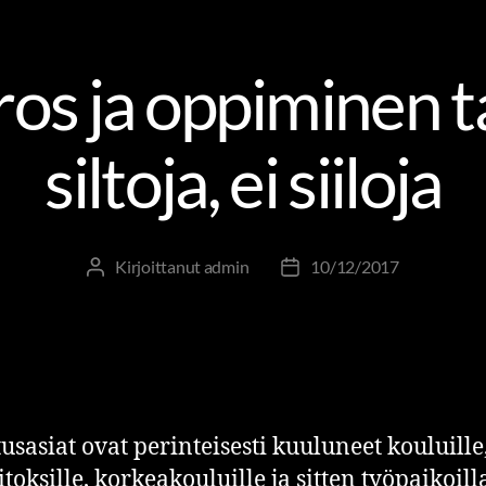
N JA JOHTAJUUS
MUUTOS- JA UUDISTUMISJOHTAMINE
s ja oppiminen t
siltoja, ei siiloja
Kirjoittanut
admin
10/12/2017
usasiat ovat perinteisesti kuuluneet kouluille
itoksille, korkeakouluille ja sitten työpaikoill