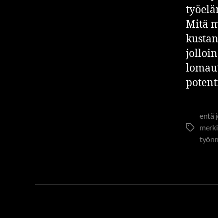
työelä
Mitä m
kustan
jolloi
lomaut
potent
entä 
merki
työn