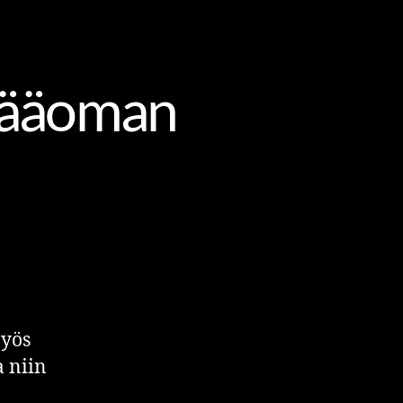
ÄÄN
 pääoman
Myös
 niin