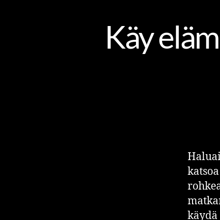
Käy eläm
Haluai
katsoa
rohkea
matkar
käydä 