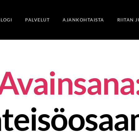
BLOGI
PALVELUT
AJANKOHTAISTA
RIITAN 
Avainsana
hteisöosaa