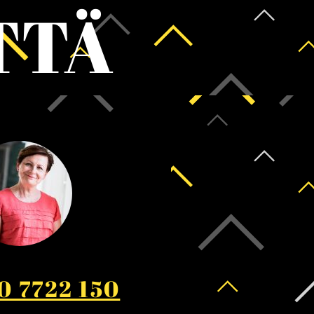
TTÄ
0 7722 150