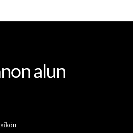
nnon alun
ksikön