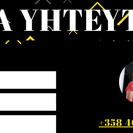
A YHTEY
+358 4