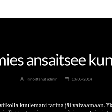
ESIMIESOSAAMINEN
JOHTAMINEN JA JOHTAJUUS
mies ansaitsee ku
Kirjoittanut
admin
13/05/2014
viikolla kuulemani tarina jäi vaivaamaan. Y