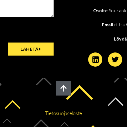
Osoite
Soukanku
Email
riitta
Löydä
LÄHETÄ
Tietosuojaseloste