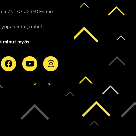
ja 7 C 70, 02360 Espoo
.hyppanen(at)cmhr.fi
t minut myös: