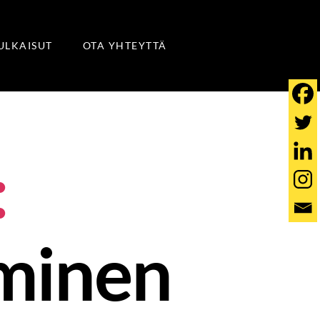
JULKAISUT
OTA YHTEYTTÄ
:
minen