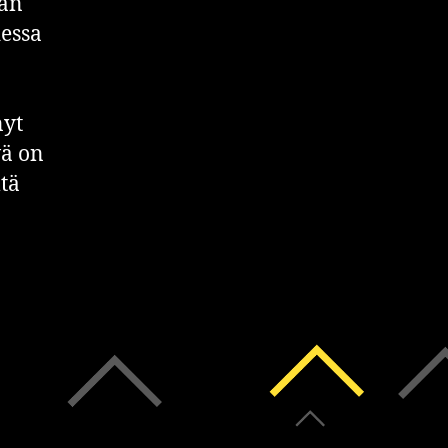
aan
dessa
nyt
vä on
tä