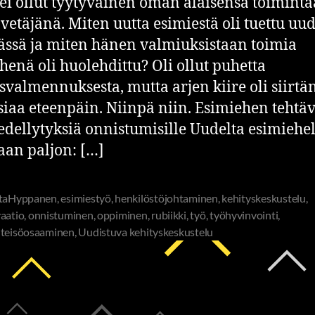
 ei ollut tyytyväinen oman alaisensa toimint
 vetäjänä. Miten uutta esimiestä oli tuettu uu
ässä ja miten hänen valmiuksistaan toimia
henä oli huolehdittu? Oli ollut puhetta
svalmennuksesta, mutta arjen kiire oli siirtä
siaa eteenpäin. Niinpä niin. Esimiehen tehtä
edellytyksiä onnistumisille Uudelta esimiehel
aan paljon: […]
ttaHyppanen
,
esimiestyö
,
henkilöstöjohtaminen
,
kehityskeskustelu
,
aatio
,
onnistuminen
,
oppiminen
,
rubiikki
,
työ
,
työhyvinvointi
,
teisöosaaminen
,
Uudistuva kehityskeskustelu