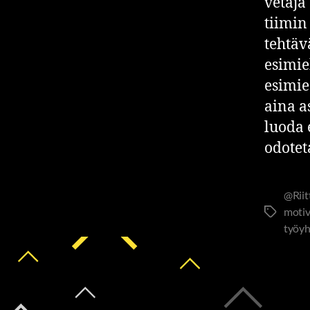
vetäjä
tiimin
tehtäv
esimie
esimie
aina a
luoda 
odotet
@Rii
motiv
työyh