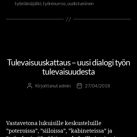
työelämäjälki
,
työnmurros
,
uudistuminen
JOHTAMINEN JA JOHTAJUUS
MUUTOS- JA UUDISTUMISJOHTAMINEN
PIENIÄ SUURIA TEKOJA
TYÖELÄMÄJÄLKI
Tulevaisuuskattaus – uusi dialogi työn
tulevaisuudesta
Kirjoittanut
admin
27/04/2018
Vastavetona lukuisille keskusteluille
”poteroissa”, ”siiloissa”, ”kabineteissa” ja