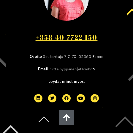
+358 40 7722 150
Osoite
Soukankuja 7 C 70, 02360 Espoo
Email
riitta.hyppanen(at)cmhr.fi
Löydät minut myös: