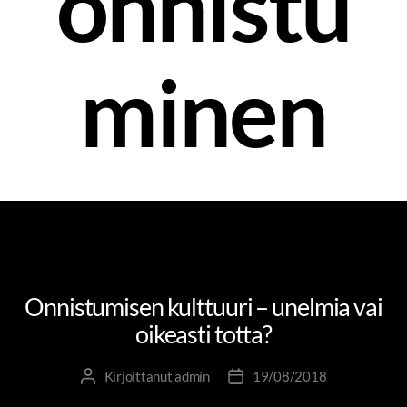
onnistu
minen
MUUTOS- JA UUDISTUMISJOHTAMINEN
TOLKKUA TYÖELÄMÄÄN
TYÖELÄMÄJÄLKI
Onnistumisen kulttuuri – unelmia vai
oikeasti totta?
Kirjoittanut
admin
19/08/2018