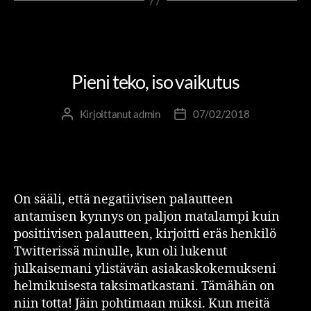
ITSENSÄ JOHTAMINEN
PIENIÄ SUURIA TEKOJA
RIITTA JA RUBIIKKI
Pieni teko, iso vaikutus
Kirjoittanut
admin
07/02/2018
On sääli, että negatiivisen palautteen
antamisen kynnys on paljon matalampi kuin
positiivisen palautteen, kirjoitti eräs henkilö
Twitterissä minulle, kun oli lukenut
julkaisemani ylistävän asiakaskokemukseni
helmikuisesta taksimatkastani. Tämähän on
niin totta! Jäin pohtimaan miksi. Kun meitä