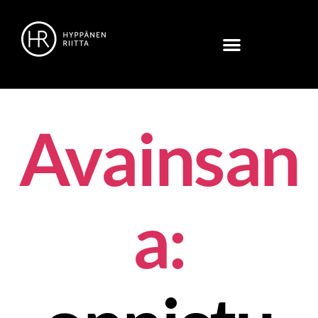
Avainsan
a: