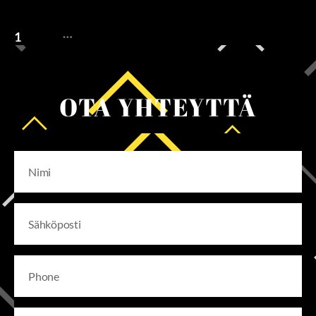
…
1
2
4
Vanhemmat
→
OTA YHTEYTTÄ