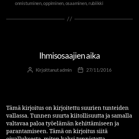
onnistuminen
,
oppiminen
,
osaaminen
,
rubiikki
HR-OSAAMINEN
JOHTAMINEN JA JOHTAJUUS
RIITTA JA RUBIIKKI
TOLKKUA TYÖELÄMÄÄN
Ihmisosaajien aika
Kirjoittanut
admin
27/11/2016
Tämä kirjoitus on kirjoitettu suurien tunteiden
vallassa. Tunnen suurta kiitollisuutta ja samalla
valtavaa paloa työelämän kehittämiseen ja
parantamiseen. Tämä on kirjoitus siitä