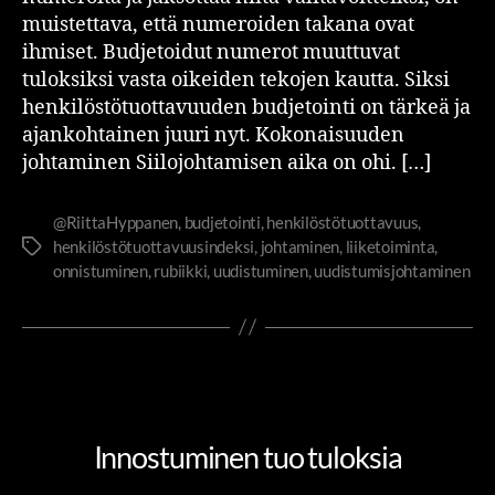
muistettava, että numeroiden takana ovat
ihmiset. Budjetoidut numerot muuttuvat
tuloksiksi vasta oikeiden tekojen kautta. Siksi
henkilöstötuottavuuden budjetointi on tärkeä ja
ajankohtainen juuri nyt. Kokonaisuuden
johtaminen Siilojohtamisen aika on ohi. […]
@RiittaHyppanen
,
budjetointi
,
henkilöstötuottavuus
,
henkilöstötuottavuusindeksi
,
johtaminen
,
liiketoiminta
,
onnistuminen
,
rubiikki
,
uudistuminen
,
uudistumisjohtaminen
HENKILÖSTÖTUOTTAVUUS
JOHTAMINEN JA JOHTAJUUS
OSAAMINEN JA OPPIMINEN
TOLKKUA TYÖELÄMÄÄN
Innostuminen tuo tuloksia