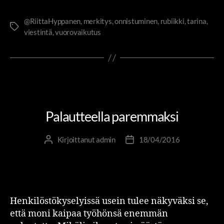
@RiittaHyppanen
,
merkitys
,
onnistuminen
,
rubiikki
,
tarina
,
viestintä
,
vuorovaikutus
ITSENSÄ JOHTAMINEN
JOHTAMINEN JA JOHTAJUUS
PIENIÄ SUURIA TEKOJA
Palautteella paremmaksi
Kirjoittanut
admin
18/04/2016
Henkilöstökyselyissä usein tulee näkyväksi se,
että moni kaipaa työhönsä enemmän