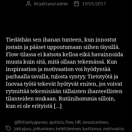
Kirjoittanut
admin
19/05/2017
Tiedäthän sen ihanan tunteen, kun innostut
jostain ja pääset uppoutumaan siihen täysillä.
Flow-tilassa ei katsota kelloa eikä havainnoida
muuta kuin sitä, mitä ollaan tekemässä. Kun
inspiraation ja motivaation voi hyödyntää
parhaalla tavalla, tulosta syntyy. Tietotyötä ja
luovaa työtä tekevät hyötyvät eniten, jos voivat
rytmittää tekemisiään tällaisten ihanteellisten
tilanteiden mukaan. Rutiinihommia silloin,
kun ei ole erityistä […]
@RiittaHyppanen
,
ajattelu
,
flow
,
HR
,
innostuminen
,
johtajuus
,
johtaminen
,
kehittäminen
,
luottamus
,
motivaatio
,