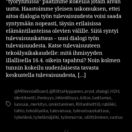
”työryhmissä” päätimme kokeilla jotain aivan
uutta. Haastoimme yleisen uskomuksen, ettei
aitoa dialogia työn tulevaisuudesta voisi saada
syntymään nopeasti, täysin erilaisissa
elämäntilanteissa olevien välille. Siitä syntyi
tulevaisuuskattaus – uusi dialogi työn
tulevaisuudesta. Katse tulevaisuuteen
tekoälyaikakaudelle: mitä ihmisyyden
illallisella 16.4. oikein tapahtui? Noin kolmen
tunnin kokeilu uudenlaisesta tavasta
keskustella tulevaisuudesta, […]
@MillennialBoard
,
@RiittaHyppanen
,
arvot
,
dialogi
,
H2H
,
identiteetti
,
ihmisyys
,
inhimillisyys
,
kiitos
,
luottamus
,
luovuus
,
merkitys
,
onnistuminen
,
RiitanKeittiö
,
rubiikki
,
tahto
,
tekoälyaika
,
tulevaisuus
,
tulevaisuuskattaus
,
työelämä
,
työelämäjälki
,
työnmurros
,
välittäminen
,
vastuu