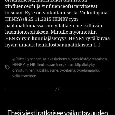
oivalluksesta, miten kaksi tunnistetta
#influenceof1 ja #influenceofH tarvitsevat
toisiaan. Kyse on vaikuttamisesta. Vaikuttajana
HENRYssä 25.11.2015 HENRY ry:n
päätapahtumassa sain yllättäen merkittävän
huomionosoituksen. Minulle myönnettiin
HENRY ry:n kunniajäsenyys. HENRY ry:tä kuvaa
hyvin ilmaus: henkilöstöammattilaisten […]
@RiittaHyppanen
,
asiakaskokemus
,
henkilöstöjohtaminen
,
HENRY ry
,
HR
,
ihmisosaaminen
,
kiitos
,
kilpailukyky
,
onnistuminen
,
rubiikki
,
some
,
työelämä
,
työelämäjälki
,
vaikuttaminen
JOHTAMINEN JA JOHTAJUUS
PIENIÄ SUURIA TEKOJA
Eheä viesti ratkaisee vaikuttavuuden