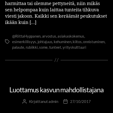
harmittaa tai olemme pettyneitä, niin mikäs
sen helpompaa kuin laittaa tunteita tihkuva
viesti jakoon. Kaikki sen keräämät peukutukset
ikään kuin […]
@RiittaHyppanen
,
arvostus
,
asiakaskokemus
,
esimerkillisyys
,
johtajuus
,
kehuminen
,
kiitos
,
onnistuminen
,
palaute
,
rubiikki
,
some
,
tunteet
,
yrityskulttuuri
OSAAMINEN JA OPPIMINEN
PIENIÄ SUURIA TEKOJA
TOLKKUA TYÖELÄMÄÄN
Luottamus kasvun mahdollistajana
Kirjoittanut
admin
27/10/2017