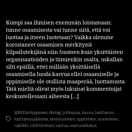
Kumpi saa ihmisen enemmän loistamaan:
tunne osaamisesta vai tunne siitä, että voi
luottaa ja itseen luotetaan? Vaikka olemme
korostaneet osaamisen merkitystä
kilpailutekijänä niin Suomen kuin yksittäisten
organisaatioiden ja tiimienkin osalta, uskallan
silti epäillä, ettei millään yksittäisellä
osaamisella luoda kasvua ellei osaamiselle ja
oppimiselle ole otollista maaperää, luottamusta.
Tätä mieltä olivat myös lukuisat kommentoijat
keskustellessani aiheesta […]
@RiittaHyppanen
,
dialogi
,
johtajuus
,
kasvu
,
luottamus
,
luottamuspääoma
,
onnistuminen
,
oppiminen
,
osaaminen
,
rubiikki
,
välittäminen
,
vastuu
,
vuorovaikutus