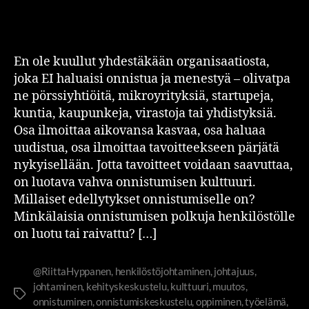
En ole kuullut yhdestäkään organisaatiosta,
joka EI haluaisi onnistua ja menestyä – olivatpa
ne pörssiyhtiöitä, mikroyrityksiä, startupeja,
kuntia, kaupunkeja, virastoja tai yhdistyksiä.
Osa ilmoittaa aikovansa kasvaa, osa haluaa
uudistua, osa ilmoittaa tavoitteekseen pärjätä
nykyisellään. Jotta tavoitteet voidaan saavuttaa,
on luotava vahva onnistumisen kulttuuri.
Millaiset edellytykset onnistumiselle on?
Minkälaisia onnistumisen polkuja henkilöstölle
on luotu tai raivattu? […]
@RiittaHyppanen
,
henkilöstöjohtaminen
,
johtajuus
,
johtaminen
,
kehityskeskustelu
,
kulttuuri
,
muutos
,
onnistuminen
,
onnistumiskeskustelu
,
oppiminen
,
työelämä
,