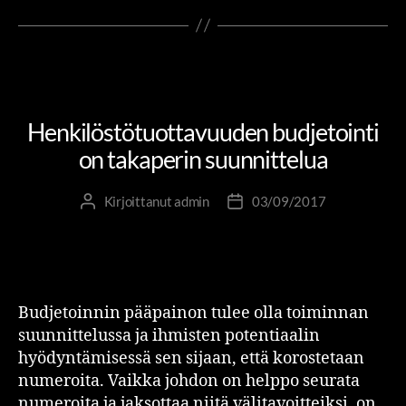
HENKILÖSTÖTUOTTAVUUS
JOHTAMINEN JA JOHTAJUUS
MUUTOS- JA UUDISTUMISJOHTAMINEN
Henkilöstötuottavuuden budjetointi
on takaperin suunnittelua
Kirjoittanut
admin
03/09/2017
Budjetoinnin pääpainon tulee olla toiminnan
suunnittelussa ja ihmisten potentiaalin
hyödyntämisessä sen sijaan, että korostetaan
numeroita. Vaikka johdon on helppo seurata
numeroita ja jaksottaa niitä välitavoitteiksi, on