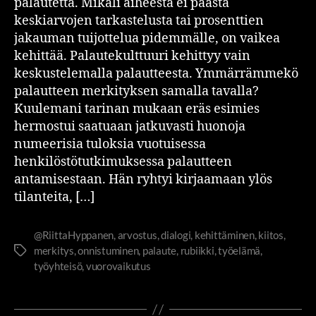
palautetta. Mikäli aiheesta ei päästä
keskiarvojen tarkastelusta tai prosenttien
jakauman tuijottelua pidemmälle, on vaikea
kehittää. Palautekulttuuri kehittyy vain
keskustelemalla palautteesta. Ymmärrämmekö
palautteen merkityksen samalla tavalla?
Kuulemani tarinan mukaan eräs esimies
hermostui saatuaan jatkuvasti huonoja
numeerisia tuloksia vuotuisessa
henkilöstötutkimuksessa palautteen
antamisestaan. Hän ryhtyi kirjaamaan ylös
tilanteita, […]
@RiittaHyppanen
,
arvostus
,
dialogi
,
kehittäminen
,
kiitos
,
merkitys
,
onnistuminen
,
palaute
,
rubiikki
,
työelämä
,
työyhteisö
,
vuorovaikutus