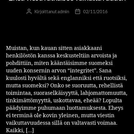
Kirjoittanut
admin
02/11/2016
Muistan, kun kauan sitten asiakkaani
henkilöstön kanssa keskusteltiin arvoista ja
pohdittiin, miten kääntäisimme suomeksi
uuden konsernin arvon “integritet”. Sana
kuulosti hyvältä sekä englanniksi että ruotsiksi,
mutta suomeksi? Onko se suoruutta, rehellistä
toimintaa, suoraselkäisyyttä, lahjomattomuutta,
tinkimättömyyttä, uskottavaa, eheää? Lopulta
päädyimme puhumaan luottamuksesta. Eheys
ei terminä ole kovin yleinen, mutta viestin
vaikuttavuudessa sillä on valtavasti voimaa.
Kaikki, […]