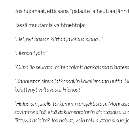
Jos huomaat, että sana ”palaute” aiheuttaa jännit
Tässä muutamia vaihtoehtoja:
”Hei, nyt haluan kiittää ja kehua sinua…”
”Hienoa työtä”
”Olipa ilo seurata, miten toimit hankalassa tilantee
”Kannustan sinua jatkossakin kokeilemaan uutta. Uus
kehittynyt valtavasti. Hienoa!”
”Haluaisin jutella tarkemmin projektistasi. Moni as
sovimme siitä, että dokumentoinnin ajantasaisuus on
liittyviä asioita? Jos haluat, voin toki auttaa sinua,