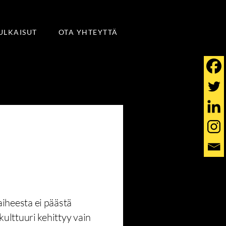
JULKAISUT
OTA YHTEYTTÄ
iheesta ei päästä
kulttuuri kehittyy vain