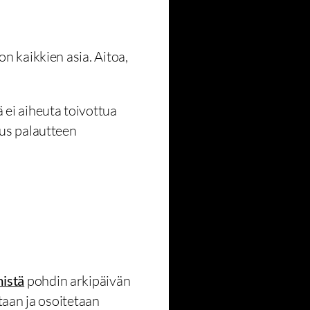
n kaikkien asia. Aitoa,
kä ei aiheuta toivottua
uus palautteen
mistä
pohdin arkipäivän
taan ja osoitetaan