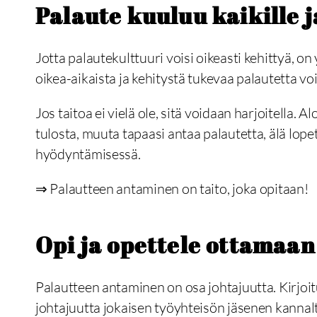
Palaute kuuluu kaikille j
Jotta palautekulttuuri voisi oikeasti kehittyä, o
oikea-aikaista ja kehitystä tukevaa palautetta vo
Jos taitoa ei vielä ole, sitä voidaan harjoitella. A
tulosta, muuta tapaasi antaa palautetta, älä lop
hyödyntämisessä.
⇒ Palautteen antaminen on taito, joka opitaan!
Opi ja opettele ottamaan
Palautteen antaminen on osa johtajuutta. Kirjoi
johtajuutta jokaisen työyhteisön jäsenen kannalta