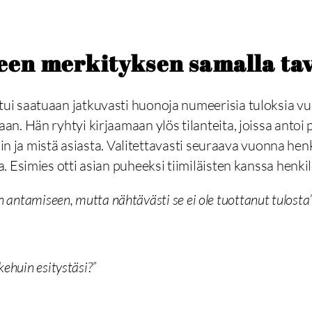
n merkityksen samalla tav
i saatuaan jatkuvasti huonoja numeerisia tuloksia vu
. Hän ryhtyi kirjaamaan ylös tilanteita, joissa antoi 
oin ja mistä asiasta. Valitettavasti seuraava vuonna hen
 Esimies otti asian puheeksi tiimiläisten kanssa henkil
n antamiseen, mutta nähtävästi se ei ole tuottanut tulosta”
kehuin esitystäsi?”