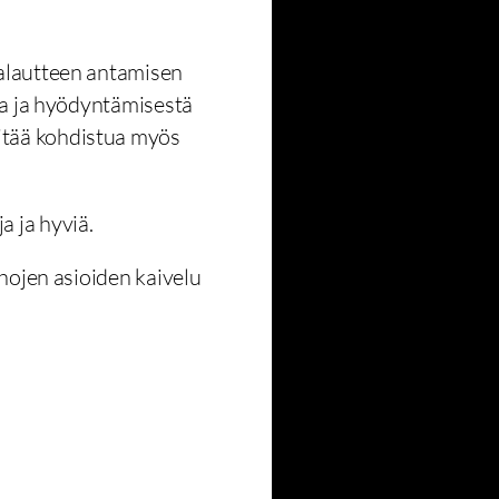
palautteen antamisen
sta ja hyödyntämisestä
pitää kohdistua myös
a ja hyviä.
nhojen asioiden kaivelu