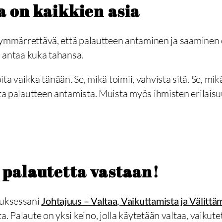
a on kaikkien asia
n ymmärrettävä, että palautteen antaminen ja saaminen o
i antaa kuka tahansa.
loita vaikka tänään. Se, mikä toimii, vahvista sitä. Se, mi
eta palautteen antamista. Muista myös ihmisten erilais
 palautetta vastaan!
tuksessani
Johtajuus – Valtaa, Vaikuttamista ja Välittä
. Palaute on yksi keino, jolla käytetään valtaa, vaikute