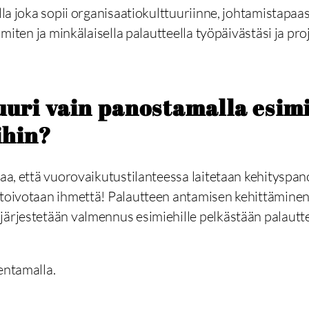
lla joka sopii organisaatiokulttuuriinne, johtamistapaas
 miten ja minkälaisella palautteella työpäivästäsi ja proj
uuri vain panostamalla esim
ihin?
paa, että vuorovaikutustilanteessa laitetaan kehityspan
n toivotaan ihmettä! Palautteen antamisen kehittämine
 järjestetään valmennus esimiehille pelkästään palaut
entamalla.