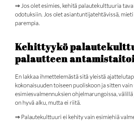
⇒ Jos olet esimies, kehitä palautekulttuuria tava
odotuksiin. Jos olet asiantuntijatehtävissä, mieti
parempia.
Kehittyykö palautekultt
palautteen antamistaito
En lakkaa ihmettelemästä sitä yleistä ajatteluta
kokonaisuuden toiseen puoliskoon ja sitten vai
esimiesvalmennuksien ohjelmarungoissa, välillä
on hyvä alku, mutta ei riitä.
⇒ Palautekulttuuri ei kehity vain esimiehiä valm