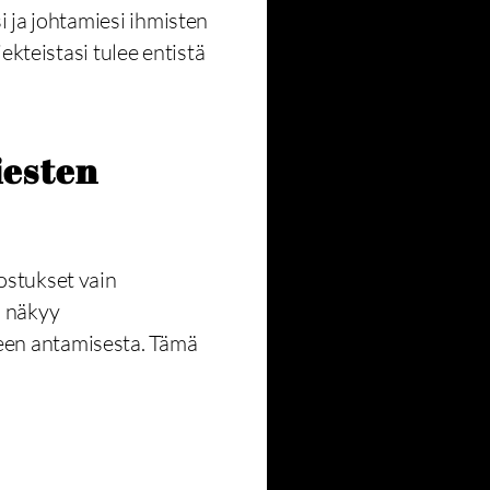
i ja johtamiesi ihmisten
ekteistasi tulee entistä
iesten
ostukset vain
n näkyy
teen antamisesta. Tämä