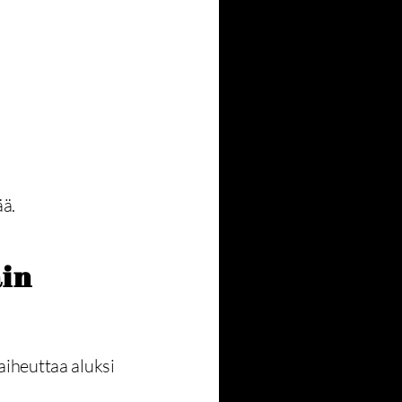
ää.
ain
 aiheuttaa aluksi