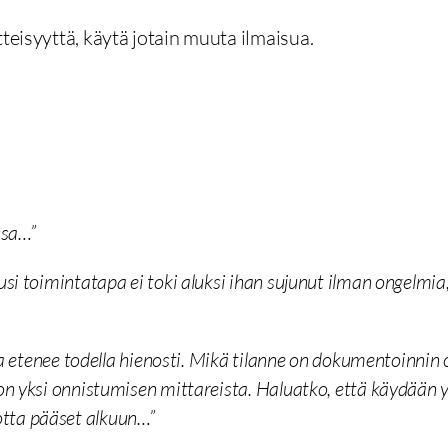
teisyyttä, käytä jotain muuta ilmaisua.
ssa…”
i toimintatapa ei toki aluksi ihan sujunut ilman ongelmia,
ia etenee todella hienosti. Mikä tilanne on dokumentoinnin 
 yksi onnistumisen mittareista. Haluatko, että käydään yh
 jotta pääset alkuun…”