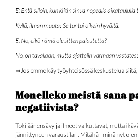
E: Entä silloin, kun kiitin sinua nopealla aikataulull
Kyllä, ilman muuta! Se tuntui oikein hyvältä.
E: No, eikö nämä ole sitten palautetta?
No, on tavallaan, mutta ajattelin varmaan vastate
⇒Jos emme käy työyhteisössä keskustelua siitä, 
Monelleko meistä sana pa
negatiivista?
Toki äänensävy ja ilmeet vaikuttavat, mutta ikävä
jännittyneen varaustilan: Mitähän minä nyt olen