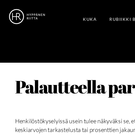
KUKA
RUBIIKKI 
Palautteella p
Henkilöstökyselyissä usein tulee näkyväksi se, 
keskiarvojen tarkastelusta tai prosenttien jakau