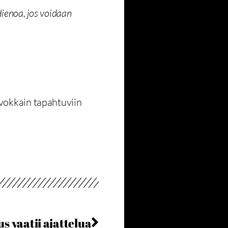
Hienoa, jos voidaan
svokkain tapahtuviin
s vaatii ajattelua