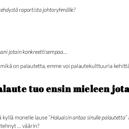
a tehdystä raportista johtoryhmälle?
ssani jotain konkreettisempaa…
mikä on palautetta, emme voi palautekulttuuria kehitt
laute tuo ensin mieleen jot
 kyllä monelle lause ”
Haluaisin antaa sinulle palautetta
”
 tehnyt … väärin?