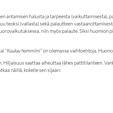
uen antamisen halusta ja tarpeesta (vaikuttamisesta), 
uttuu teoksi (vallasta) sekä palautteen vastaanottamise
vuorovaikutuksessa, niin myös palaute. Siksi huomion 
tai ”
Kuuluu hommiini
” on olemassa vaihtoehtoja. Huonoj
n. Hiljaisuus saattaa aiheuttaa lähes pattitilanteen. Va
tkaa näillä, kokeile sen sijaan: