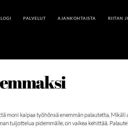
BLOGI
PALVELUT
AJANKOHTAISTA
RIITAN 
aremmaksi
että moni kaipaa työhönsä enemmän palautetta. Mikäli a
man tuijottelua pidemmälle, on vaikea kehittää. Palaute