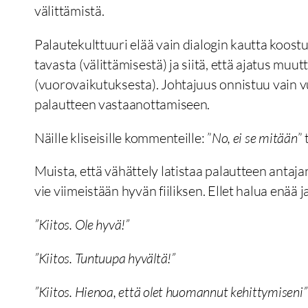
välittämistä.
Palautekulttuuri elää vain dialogin kautta koost
tavasta (välittämisestä) ja siitä, että ajatus mu
(vuorovaikutuksesta). Johtajuus onnistuu vain 
palautteen vastaanottamiseen.
Näille kliseisille kommenteille: ”
No, ei se mitään
” 
Muista, että vähättely latistaa palautteen antaja
vie viimeistään hyvän fiiliksen. Ellet halua enää ja
”Kiitos. Ole hyvä!”
”Kiitos. Tuntuupa hyvältä!”
”Kiitos. Hienoa, että olet huomannut kehittymiseni”