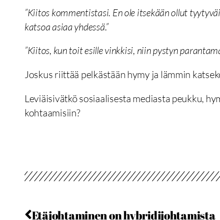
”Kiitos kommentistasi. En ole itsekään ollut tyytyv
katsoa asiaa yhdessä.”
”Kiitos, kun toit esille vinkkisi, niin pystyn parantam
Joskus riittää pelkästään hymy ja lämmin katsek
Leviäisivätkö sosiaalisesta mediasta peukku, hy
kohtaamisiin?
Etäjohtaminen on hybridijohtamista