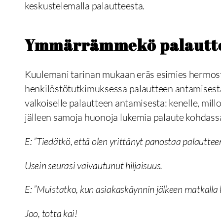
keskustelemalla palautteesta.
Ymmärrämmekö palauttee
Kuulemani tarinan mukaan eräs esimies hermostu
henkilöstötutkimuksessa palautteen antamisestaan
valkoiselle palautteen antamisesta: kenelle, mill
jälleen samoja huonoja lukemia palaute kohdassa.
E: ”Tiedätkö, että olen yrittänyt panostaa palauttee
Usein seurasi vaivautunut hiljaisuus.
E: ”Muistatko, kun asiakaskäynnin jälkeen matkalla 
Joo, totta kai!