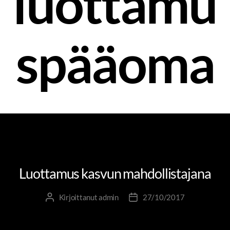
luottamu
spääoma
OSAAMINEN JA OPPIMINEN
PIENIÄ SUURIA TEKOJA
TOLKKUA TYÖELÄMÄÄN
Luottamus kasvun mahdollistajana
Kirjoittanut
admin
27/10/2017