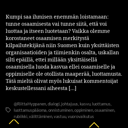
Kumpi saa ihmisen enemmän loistamaan:
tunne osaamisesta vai tunne siitä, että voi
luottaa ja itseen luotetaan? Vaikka olemme
korostaneet osaamisen merkitystä
kilpailutekijänä niin Suomen kuin yksittäisten
organisaatioiden ja tiimienkin osalta, uskallan
silti epäillä, ettei millään yksittäisellä
osaamisella luoda kasvua ellei osaamiselle ja
oppimiselle ole otollista maaperää, luottamusta.
Tätä mieltä olivat myös lukuisat kommentoijat
keskustellessani aiheesta […]
@RiittaHyppanen
,
dialogi
,
johtajuus
,
kasvu
,
luottamus
,
luottamuspääoma
,
onnistuminen
,
oppiminen
,
osaaminen
,
rubiikki
,
välittäminen
,
vastuu
,
vuorovaikutus