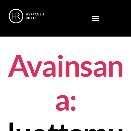
Avainsan
a: