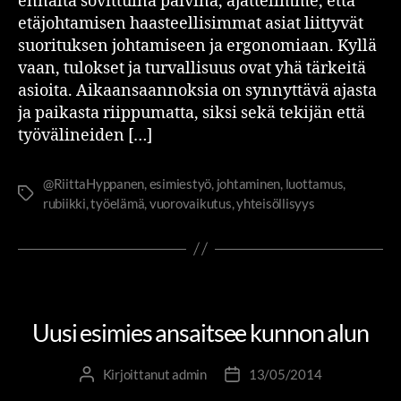
ennalta sovittuina päivinä, ajattelimme, että
etäjohtamisen haasteellisimmat asiat liittyvät
suorituksen johtamiseen ja ergonomiaan. Kyllä
vaan, tulokset ja turvallisuus ovat yhä tärkeitä
asioita. Aikaansaannoksia on synnyttävä ajasta
ja paikasta riippumatta, siksi sekä tekijän että
työvälineiden […]
@RiittaHyppanen
,
esimiestyö
,
johtaminen
,
luottamus
,
rubiikki
,
työelämä
,
vuorovaikutus
,
yhteisöllisyys
ESIMIESOSAAMINEN
JOHTAMINEN JA JOHTAJUUS
Uusi esimies ansaitsee kunnon alun
Kirjoittanut
admin
13/05/2014