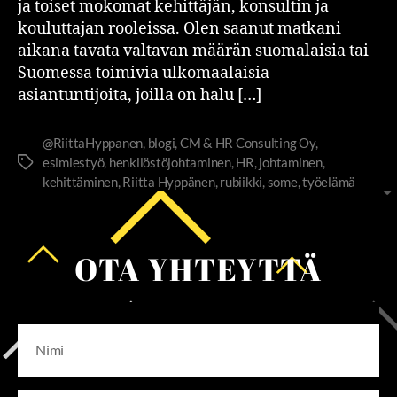
ja toiset mokomat kehittäjän, konsultin ja
kouluttajan rooleissa. Olen saanut matkani
aikana tavata valtavan määrän suomalaisia tai
Suomessa toimivia ulkomaalaisia
asiantuntijoita, joilla on halu […]
@RiittaHyppanen
,
blogi
,
CM & HR Consulting Oy
,
esimiestyö
,
henkilöstöjohtaminen
,
HR
,
johtaminen
,
kehittäminen
,
Riitta Hyppänen
,
rubiikki
,
some
,
työelämä
OTA YHTEYTTÄ