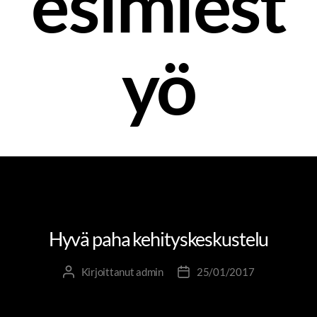
esimiest
yö
HR-OSAAMINEN
JOHTAMINEN JA JOHTAJUUS
UUDISTUVA KEHITYSKESKUSTELU
Hyvä paha kehityskeskustelu
Kirjoittanut
admin
25/01/2017