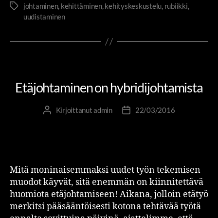
johtaminen
,
kehittäminen
,
kehityskeskustelu
,
rubiikki
,
uudistaminen
ESIMIESOSAAMINEN
JOHTAMINEN JA JOHTAJUUS
Etäjohtaminen on hybridijohtamista
Kirjoittanut
admin
22/03/2016
Mitä moninaisemmaksi uudet työn tekemisen
muodot käyvät, sitä enemmän on kiinnitettävä
huomiota etäjohtamiseen! Aikana, jolloin etätyö
merkitsi pääsääntöisesti kotona tehtävää työtä