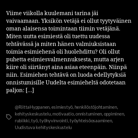
Viime viikolla kuulemani tarina jäi
vaivaamaan. Yksikön vetäjä ei ollut tyytyväinen
oman alaisensa toimintaan tiimin vetäjänä.
Miten uutta esimiestä oli tuettu uudessa
tehtävässä ja miten hänen valmiuksistaan
toimia esimiehenä oli huolehdittu? Oli ollut
puhetta esimiesvalmennuksesta, mutta arjen
kiire oli siirtänyt aina asiaa eteenpäin. Niinpä
niin. Esimiehen tehtävä on luoda edellytyksiä
onnistumisille Uudelta esimieheltä odotetaan
paljon: […]
@RiittaHyppanen
,
esimiestyö
,
henkilöstöjohtaminen
,
kehityskeskustelu
,
motivaatio
,
onnistuminen
,
oppiminen
,
rubiikki
,
työ
,
työhyvinvointi
,
työyhteisöosaaminen
,
Uudistuva kehityskeskustelu