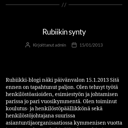
RIITTA JA RUBIIKKI
Rubiikin synty
Kirjoittanut
admin
15/01/2013
Rubiikki-blogi näki päivänvalon 15.1.2013 Sitä
ennen on tapahtunut paljon. Olen tehnyt työtä
henkilöstöasioiden, esimiestyön ja johtamisen
parissa jo pari vuosikymmentä. Olen toiminut
koulutus- ja henkilöstöpäällikkönä sekä
henkilöstöjohtajana suurissa
asiantuntijaorganisaatiossa kymmenisen vuotta