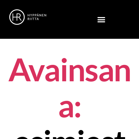
Avainsan
a: