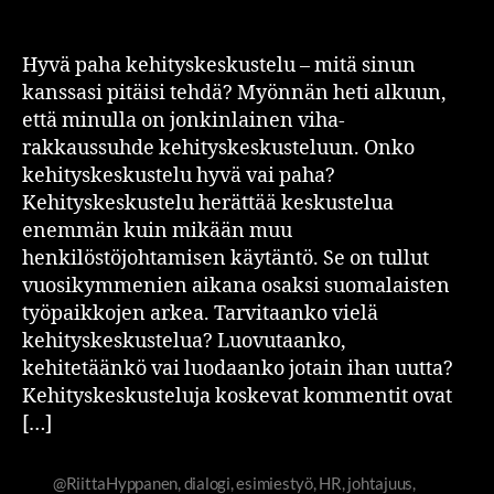
Hyvä paha kehityskeskustelu – mitä sinun
kanssasi pitäisi tehdä? Myönnän heti alkuun,
että minulla on jonkinlainen viha-
rakkaussuhde kehityskeskusteluun. Onko
kehityskeskustelu hyvä vai paha?
Kehityskeskustelu herättää keskustelua
enemmän kuin mikään muu
henkilöstöjohtamisen käytäntö. Se on tullut
vuosikymmenien aikana osaksi suomalaisten
työpaikkojen arkea. Tarvitaanko vielä
kehityskeskustelua? Luovutaanko,
kehitetäänkö vai luodaanko jotain ihan uutta?
Kehityskeskusteluja koskevat kommentit ovat
[…]
@RiittaHyppanen
,
dialogi
,
esimiestyö
,
HR
,
johtajuus
,