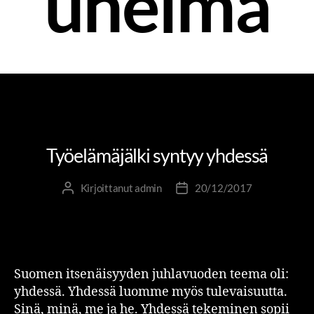
unelma
PIENIÄ SUURIA TEKOJA
RIITTA JA RUBIIKKI
TYÖELÄMÄJÄLKI
Työelämäjälki syntyy yhdessä
Kirjoittanut
admin
20/12/2017
Suomen itsenäisyyden juhlavuoden teema oli:
yhdessä. Yhdessä luomme myös tulevaisuutta.
Sinä, minä, me ja he. Yhdessä tekeminen sopii