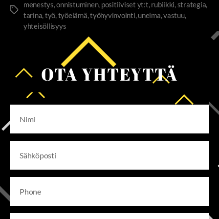
menestys
,
onnistuminen
,
positiiviset yt:t
,
rubiikki
,
strategia
,
tarina
,
työ
,
työelämä
,
työhyvinvointi
,
unelma
,
vastuu
,
yhteisöllisyys
OTA YHTEYTTÄ