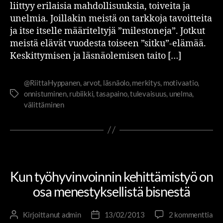
liittyy erilaisia mahdollisuuksia, toiveita ja
unelmia. Joillakin meistä on tarkkoja tavoitteita
ja itse itselle määriteltyjä ”milestoneja”. Jotkut
meistä elävät vuodesta toiseen ”sitku”-elämää.
Keskittymisen ja läsnäolemisen taito […]
@RiittaHyppanen
,
arvot
,
läsnäolo
,
merkitys
,
motivaatio
,
onnistuminen
,
rubiikki
,
tasapaino
,
tulevaisuus
,
unelma
,
välittäminen
TYÖHYVINVOINTI JOHTAA TULOKSIIN
Kun työhyvinvoinnin kehittämistyö on
osa menestyksellistä bisnestä
Kirjoittanut
admin
13/02/2013
2 kommenttia