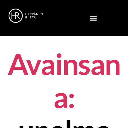
Avainsan
a: