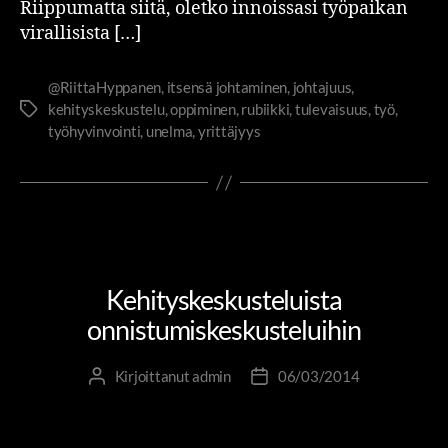
Riippumatta siitä, oletko innoissasi työpaikan
virallisista […]
@RiittaHyppanen
,
itsensä johtaminen
,
johtajuus
,
kehityskeskustelu
,
oppiminen
,
rubiikki
,
tulevaisuus
,
työ
,
työhyvinvointi
,
unelma
,
yrittäjyys
TOLKKUA TYÖELÄMÄÄN
UUDISTUVA KEHITYSKESKUSTELU
Kehityskeskusteluista
onnistumiskeskusteluihin
Kirjoittanut
admin
06/03/2014