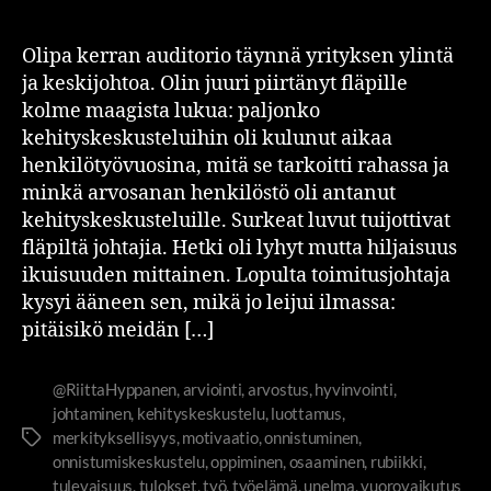
Olipa kerran auditorio täynnä yrityksen ylintä
ja keskijohtoa. Olin juuri piirtänyt fläpille
kolme maagista lukua: paljonko
kehityskeskusteluihin oli kulunut aikaa
henkilötyövuosina, mitä se tarkoitti rahassa ja
minkä arvosanan henkilöstö oli antanut
kehityskeskusteluille. Surkeat luvut tuijottivat
fläpiltä johtajia. Hetki oli lyhyt mutta hiljaisuus
ikuisuuden mittainen. Lopulta toimitusjohtaja
kysyi ääneen sen, mikä jo leijui ilmassa:
pitäisikö meidän […]
@RiittaHyppanen
,
arviointi
,
arvostus
,
hyvinvointi
,
johtaminen
,
kehityskeskustelu
,
luottamus
,
merkityksellisyys
,
motivaatio
,
onnistuminen
,
onnistumiskeskustelu
,
oppiminen
,
osaaminen
,
rubiikki
,
tulevaisuus
,
tulokset
,
työ
,
työelämä
,
unelma
,
vuorovaikutus