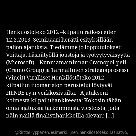
Henkilöstöteko 2012 –kilpailu ratkesi eilen
12.2.2013. Seminaari herätti esityksillään
paljon ajatuksia. Tiedämme jo lopputulokset: –
Voittaja: Läsnätyöllä joustoja ja työtyytyväisyyttä
(Microsoft) – Kunniamaininnat: Cramopol-peli
(Cramo Group) ja Tarinallinen strategiaprosessi
(Vincit) Viralliset Henkilöstöteko 2012 –
kilpailun tuomariston perustelut löytyvät
HENRY ry:n verkkosivuilta. Ajatukseni
kolmesta kilpailuhankkeesta: Kokosin tähän
omia ajatuksia tärkeimmistä viesteistä, joita
näin näillä finalistihankkeilla olevan: […]
@RiittaHyppanen
,
esimerkillinen
,
henkilöstöteko
,
läsnätyö
,