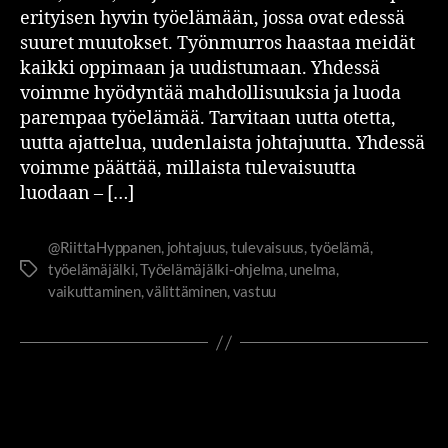
erityisen hyvin työelämään, jossa ovat edessä
suuret muutokset. Työnmurros haastaa meidät
kaikki oppimaan ja uudistumaan. Yhdessä
voimme hyödyntää mahdollisuuksia ja luoda
parempaa työelämää. Tarvitaan uutta otetta,
uutta ajattelua, uudenlaista johtajuutta. Yhdessä
voimme päättää, millaista tulevaisuutta
luodaan – […]
@RiittaHyppanen
,
johtajuus
,
tulevaisuus
,
työelämä
,
työelämäjälki
,
Työelämäjälki-ohjelma
,
unelma
,
vaikuttaminen
,
välittäminen
,
vastuu
ITSENSÄ JOHTAMINEN
JOHTAMINEN JA JOHTAJUUS
UUDISTUVA KEHITYSKESKUSTELU