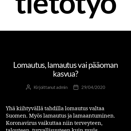
tietotyö
MUUTOS- JA UUDISTUMISJOHTAMINEN
TOLKKUA TYÖELÄMÄÄN
Lomautus, lamautus vai pääoman
kasvua?
Kirjoittanut
admin
29/04/2020
Yhä kiihtyvällä tahdilla lomautus valtaa
Suomen. Myös lamautus ja lamaantuminen.
Koronavirus vaikuttaa niin terveyteen,
talouteen, turvallisuuteen kuin myös