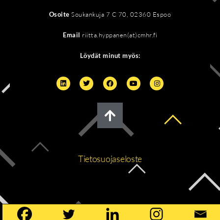
Osoite
Soukankuja 7 C 70, 02360 Espoo
Email
riitta.hyppanen(at)cmhr.fi
Löydät minut myös:
Tietosuojaseloste