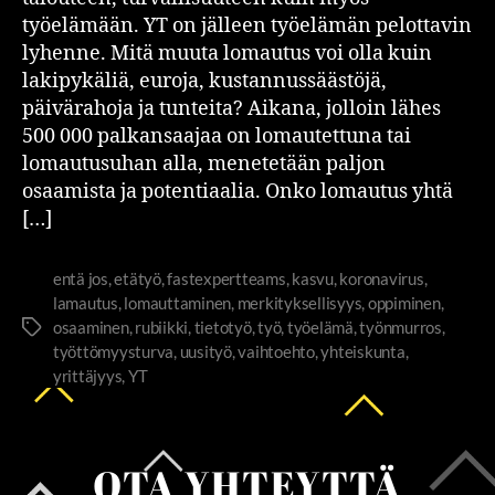
työelämään. YT on jälleen työelämän pelottavin
lyhenne. Mitä muuta lomautus voi olla kuin
lakipykäliä, euroja, kustannussäästöjä,
päivärahoja ja tunteita? Aikana, jolloin lähes
500 000 palkansaajaa on lomautettuna tai
lomautusuhan alla, menetetään paljon
osaamista ja potentiaalia. Onko lomautus yhtä
[…]
entä jos
,
etätyö
,
fastexpertteams
,
kasvu
,
koronavirus
,
lamautus
,
lomauttaminen
,
merkityksellisyys
,
oppiminen
,
osaaminen
,
rubiikki
,
tietotyö
,
työ
,
työelämä
,
työnmurros
,
työttömyysturva
,
uusityö
,
vaihtoehto
,
yhteiskunta
,
yrittäjyys
,
YT
OTA YHTEYTTÄ