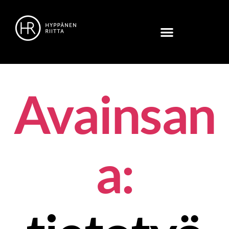
Avainsan
a: