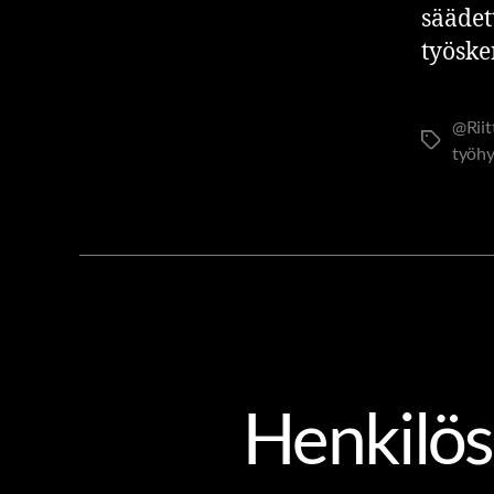
säädet
työske
@Rii
työhy
Henkilös