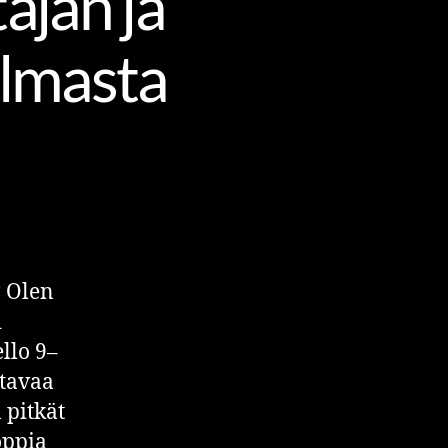
ajan ja
lmasta
? Olen
i
llo 9–
ttavaa
 pitkät
oppia