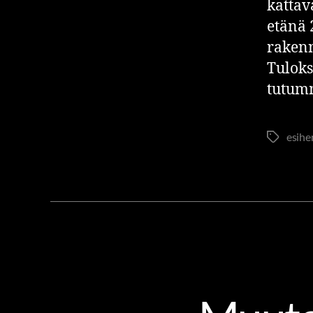
kattav
etänä 
rakenn
Tuloks
tutumm
esihe
DIGIRIITTA
ESIMIESOSAA