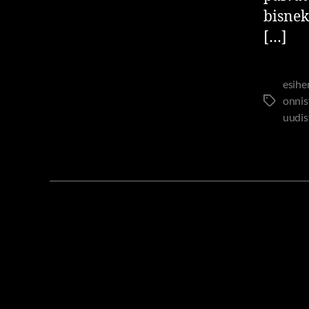
bisnek
[…]
esihe
onnis
uudi