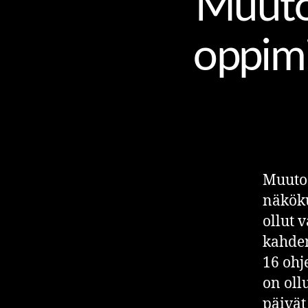
Muutos
oppim
Muutos
näköku
ollut 
kahden
16 ohj
on oll
päivät