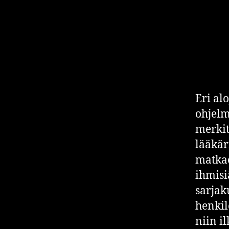
Eri al
ohjelm
merkit
lääkär
matkao
ihmisi
sarjak
henkil
niin i