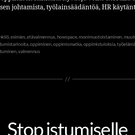
sen johtamista, työlainsäädäntöä, HR käytänt
nkilö
,
esimies
,
etävalmennus
,
howspace
,
monimuotoistaminen
,
muut
tumistarinoita
,
oppiminen
,
oppimismatka
,
oppimistuloksia
,
työeläm
stuminen
,
valmennus
ITSENSÄ JOHTAMINEN
TOLKKUA TYÖELÄMÄÄN
Stop istumiselle