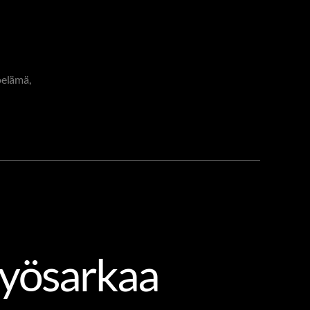
öelämä
,
työsarkaa