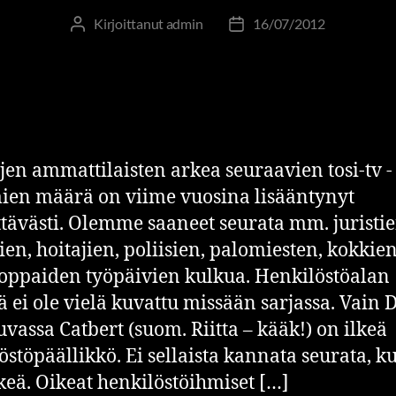
Kirjoittanut
admin
16/07/2012
ojen ammattilaisten arkea seuraavien tosi-tv -
ien määrä on viime vuosina lisääntynyt
tävästi. Olemme saaneet seurata mm. juristie
ien, hoitajien, poliisien, palomiesten, kokkien
ppaiden työpäivien kulkua. Henkilöstöalan
ä ei ole vielä kuvattu missään sarjassa. Vain D
uvassa Catbert (suom. Riitta – kääk!) on ilkeä
östöpäällikkö. Ei sellaista kannata seurata, k
lkeä. Oikeat henkilöstöihmiset […]