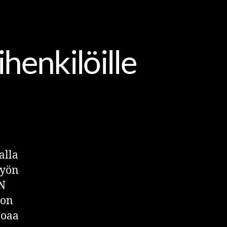
ihenkilöille
alla
työn
N
 on
joaa