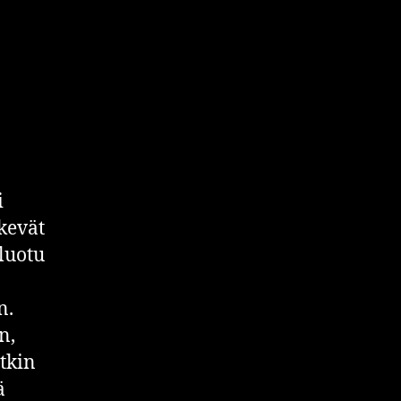
i
kevät
 luotu
n.
n,
tkin
ä