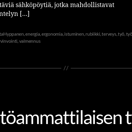
täviä sähköpöytiä, jotka mahdollistavat
ntelyn […]
ttaHyppanen
,
energia
,
ergonomia
,
istuminen
,
rubiikki
,
terveys
,
työ
,
ty
vinvointi
,
valmennus
HR-OSAAMINEN
töammattilaisen 