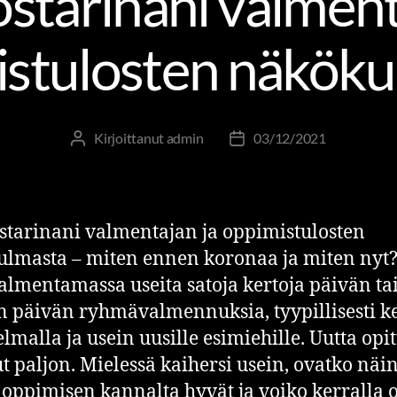
tarinani valment
istulosten näköku
Kirjoittanut
admin
03/12/2021
tarinani valmentajan ja oppimistulosten
lmasta – miten ennen koronaa ja miten nyt
valmentamassa useita satoja kertoja päivän ta
 päivän ryhmävalmennuksia, tyypillisesti ke
elmalla ja usein uusille esimiehille. Uutta opi
ut paljon. Mielessä kaihersi usein, ovatko näin
 oppimisen kannalta hyvät ja voiko kerralla 