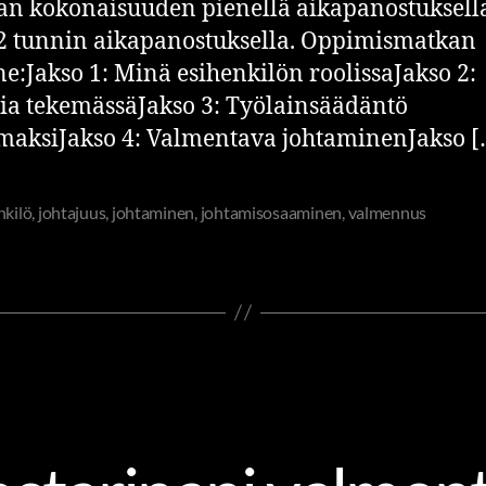
an kokonaisuuden pienellä aikapanostuksell
2 tunnin aikapanostuksella. Oppimismatkan
e:Jakso 1: Minä esihenkilön roolissaJakso 2:
ia tekemässäJakso 3: Työlainsäädäntö
aksiJakso 4: Valmentava johtaminenJakso [
nkilö
,
johtajuus
,
johtaminen
,
johtamisosaaminen
,
valmennus
MINEN
JOHTAMINEN JA JOHTAJUUS
OSAAMINEN JA O