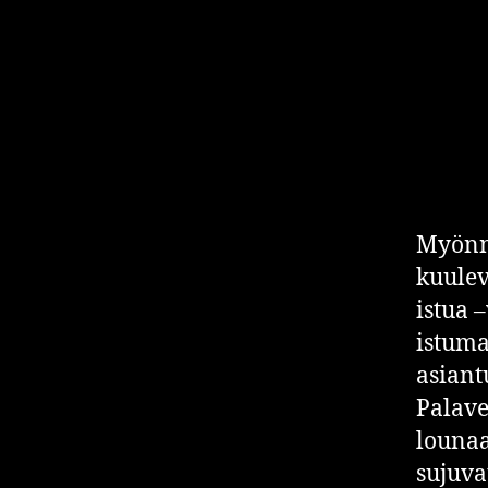
Myönnä
kuulev
istua 
istuma
asiant
Palave
lounaa
sujuva