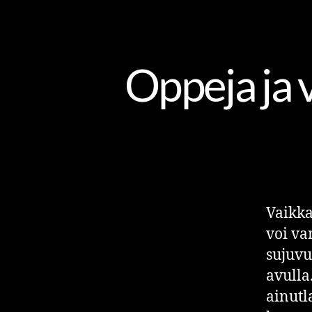
Oppeja ja v
Vaikka
voi va
sujuv
avulla
ainutl