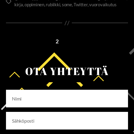
kirja
,
oppiminen
,
rubiikki
,
some
,
Twitter
,
vuorovaikutus
←
Uudemmat
1
2
OTA YHTEYTTÄ