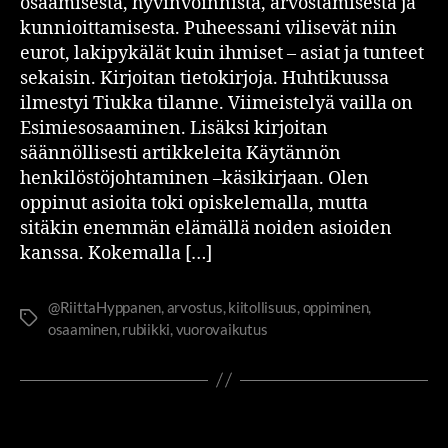
osaamisesta, hyvinvoinnista, arvostamisesta ja
kunnioittamisesta. Puheessani vilisevät niin
eurot, lakipykälät kuin ihmiset – asiat ja tunteet
sekaisin. Kirjoitan tietokirjoja. Huhtikuussa
ilmestyi Tiukka tilanne. Viimeistelyä vailla on
Esimiesosaaminen. Lisäksi kirjoitan
säännöllisesti artikkeleita Käytännön
henkilöstöjohtaminen –käsikirjaan. Olen
oppinut asioita toki opiskelemalla, mutta
sitäkin enemmän elämällä noiden asioiden
kanssa. Kokemalla […]
@RiittaHyppanen
,
arvostus
,
kiitollisuus
,
oppiminen
,
osaaminen
,
rubiikki
,
vuorovaikutus
JOHTAMINEN JA JOHTAJUUS