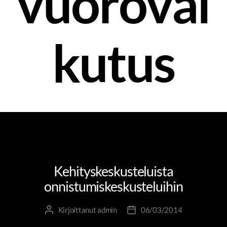
vuorovai
kutus
TOLKKUA TYÖELÄMÄÄN
UUDISTUVA KEHITYSKESKUSTELU
Kehityskeskusteluista
onnistumiskeskusteluihin
Kirjoittanut
admin
06/03/2014