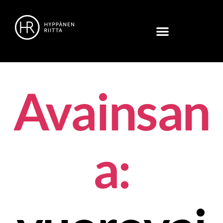
Avainsan
a: