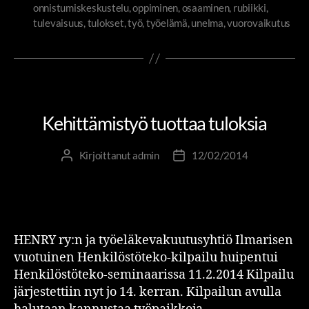
onnistumiskeskustelu
,
oppiminen
,
osaaminen
,
rubiikki
,
tulevaisuus
,
tulokset
,
työ
,
työelämä
,
unelma
,
vuorovaikutus
TYÖHYVINVOINTI JOHTAA TULOKSIIN
Kehittämistyö tuottaa tuloksia
Kirjoittanut
admin
12/02/2014
HENRY ry:n ja työeläkevakuutusyhtiö Ilmarisen
vuotuinen Henkilöstöteko-kilpailu huipentui
Henkilöstöteko-seminaarissa 11.2.2014 Kilpailu
järjestettiin nyt jo 14. kerran. Kilpailun avulla