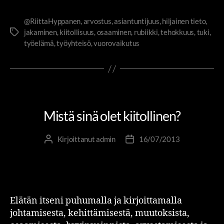
@RiittaHyppanen
,
arvostus
,
asiantuntijuus
,
hiljainen tieto
,
jakaminen
,
kiitollisuus
,
osaaminen
,
rubiikki
,
tehokkuus
,
tuki
,
työelämä
,
työyhteisö
,
vuorovaikutus
ITSENSÄ JOHTAMINEN
RIITTA JA RUBIIKKI
Mistä sinä olet kiitollinen?
Kirjoittanut
admin
16/07/2013
Elätän itseni puhumalla ja kirjoittamalla
johtamisesta, kehittämisestä, muutoksista,