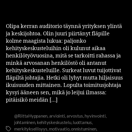
Olipa kerran auditorio täynnä yrityksen ylintä
ja keskijohtoa. Olin juuri piirtänyt fläpille
kolme maagista lukua: paljonko
kehityskeskusteluihin oli kulunut aikaa
henkilötyövuosina, mitä se tarkoitti rahassa ja
minkä arvosanan henkilöstö oli antanut
kehityskeskusteluille. Surkeat luvut tuijottivat
fläpiltä johtajia. Hetki oli lyhyt mutta hiljaisuus
ikuisuuden mittainen. Lopulta toimitusjohtaja
kysyi ääneen sen, mikä jo leijui ilmassa:
pitäisikö meidän […]
@RiittaHyppanen
,
arviointi
,
arvostus
,
hyvinvointi
,
johtaminen
,
kehityskeskustelu
,
luottamus
,
merkityksellisyys
,
motivaatio
,
onnistuminen
,