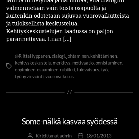
Minua ihmetyttää ja harmittaa, että dialogiin
valmennetaan vain toista osapuolta ja
kuitenkin odotetaan sujuvaa vuorovaikutteista
ja tuloksellista keskustelua.
Kehityskeskustelujen laadussa on paljon
parannettavaa. Liian […]
@RiittaHyppanen
,
dialogi
,
johtaminen
,
kehittäminen
,
kehityskeskustelu
,
merkitys
,
motivaatio
,
onnistuminen
,
oppiminen
,
osaaminen
,
rubiikki
,
tulevaisuus
,
työ
,
työhyvinvointi
,
vuorovaikutus
RIITTA JA RUBIIKKI
Some-nälkä kasvaa syödessä
Kirjoittanut
admin
18/01/2013