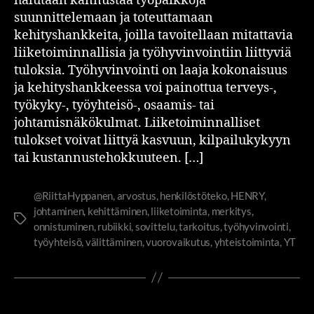
halutaan kannustaa työpaikkoja
suunnittelemaan ja toteuttamaan
kehityshankkeita, joilla tavoitellaan mitattavia
liiketoiminnallisia ja työhyvinvointiin liittyviä
tuloksia. Työhyvinvointi on laaja kokonaisuus
ja kehityshankkeessa voi painottua terveys-,
työkyky-, työyhteisö-, osaamis- tai
johtamisnäkökulmat. Liiketoiminnalliset
tulokset voivat liittyä kasvuun, kilpailukykyyn
tai kustannustehokkuuteen. […]
@RiittaHyppanen
,
arvostus
,
henkilöstöteko
,
HENRY
,
johtaminen
,
kehittäminen
,
liiketoiminta
,
merkitys
,
onnistuminen
,
rubiikki
,
sovittelu
,
tarkoitus
,
työhyvinvointi
,
työyhteisö
,
välittäminen
,
vuorovaikutus
,
yhteistoiminta
,
YT
JOHTAMINEN JA JOHTAJUUS
TOLKKUA TYÖELÄMÄÄN