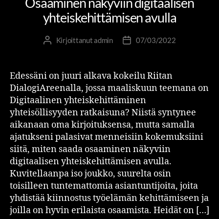
Osaaminen näkyviin digitaalisen
yhteiskehittämisen avulla
Kirjoittanut
admin
07/03/2022
Edessäni on juuri alkava kokeilu Riitan
DialogiAreenalla, jossa maaliskuun teemana on
Digitaalinen yhteiskehittäminen
yhteisöllisyyden ratkaisuna? Niistä syntynee
aikanaan oma kirjoituksensa, mutta samalla
ajatukseni palasivat menneisiin kokemuksiini
siitä, miten saada osaaminen näkyviin
digitaalisen yhteiskehittämisen avulla.
Kuvitellaanpa iso joukko, suurelta osin
toisilleen tuntemattomia asiantuntijoita, joita
yhdistää kiinnostus työelämän kehittämiseen ja
joilla on hyvin erilaista osaamista. Heidät on […]