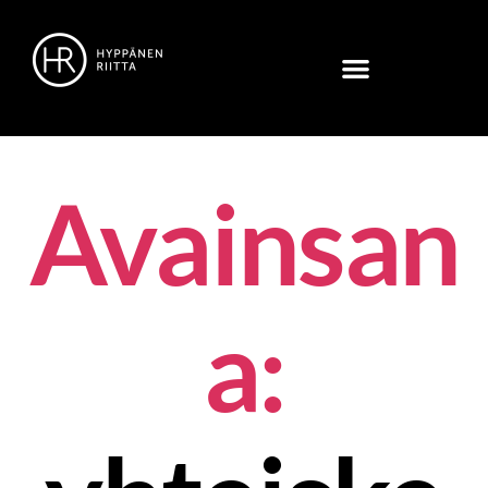
Avainsan
a: