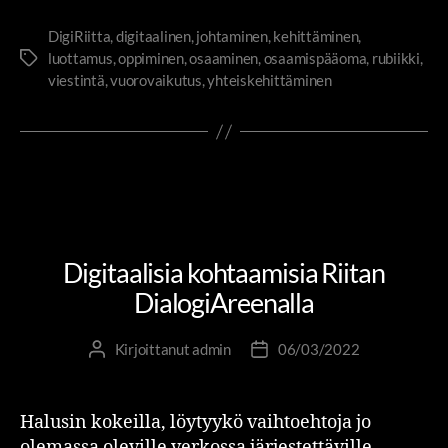
DigiRiitta
,
digitaalinen
,
johtaminen
,
kehittäminen
,
luottamus
,
oppiminen
,
osaaminen
,
osaamispääoma
,
rubiikki
,
viestintä
,
vuorovaikutus
,
yhteiskehittäminen
DIGIRIITTA
MUUTOS- JA UUDISTUMISJOHTAMINEN
OSAAMINEN JA OPPIMINEN
RIITTA JA RUBIIKKI
UNCATEGORIZED
Digitaalisia kohtaamisia Riitan
DialogiAreenalla
Kirjoittanut
admin
06/03/2022
Halusin kokeilla, löytyykö vaihtoehtoja jo
olemassa oleville verkossa järjestettäville