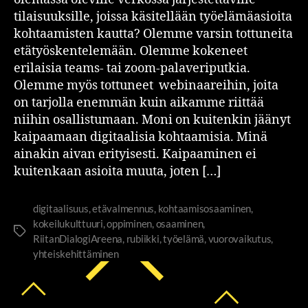
tilaisuuksille, joissa käsitellään työelämäasioita
kohtaamisten kautta? Olemme varsin tottuneita
etätyöskentelemään. Olemme kokeneet
erilaisia teams- tai zoom-palaveriputkia.
Olemme myös tottuneet webinaareihin, joita
on tarjolla enemmän kuin aikamme riittää
niihin osallistumaan. Moni on kuitenkin jäänyt
kaipaamaan digitaalisia kohtaamisia. Minä
ainakin aivan erityisesti. Kaipaaminen ei
kuitenkaan asioita muuta, joten […]
digitaalisuus
,
etävalmennus
,
kohtaamisosaaminen
,
kokeilukulttuuri
,
oppiminen
,
osaaminen
,
RiitanDialogiAreena
,
rubiikki
,
työelämä
,
vuorovaikutus
,
yhteiskehittäminen