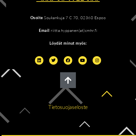
Osoite
Soukankuja 7 C 70, 02360 Espoo
Email
riitta.hyppanen(at)cmhr.fi
Löydät minut myös:
Tietosuojaseloste