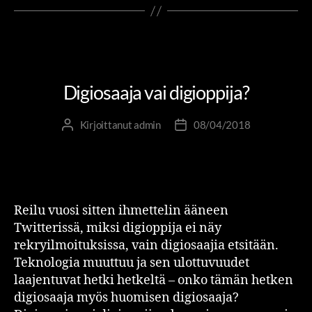
DIGIRIITTA
OSAAMINEN JA OPPIMINEN
RIITTA JA RUBIIKKI
Digiosaaja vai digioppija?
Kirjoittanut
admin
08/04/2018
Reilu vuosi sitten ihmettelin ääneen
Twitterissä, miksi digioppija ei näy
rekryilmoituksissa, vain digiosaajia etsitään.
Teknologia muuttuu ja sen ulottuvuudet
laajentuvat hetki hetkeltä – onko tämän hetken
digiosaaja myös huomisen digiosaaja?