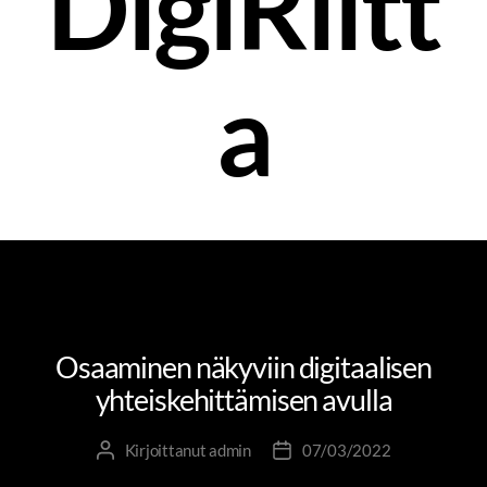
DigiRiitt
a
DIGIRIITTA
JOHTAMINEN JA JOHTAJUUS
OSAAMINEN JA OPPIMINEN
UNCATEGORIZED
Osaaminen näkyviin digitaalisen
yhteiskehittämisen avulla
Kirjoittanut
admin
07/03/2022