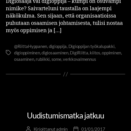
Digiosaaja vai digioppija – kumpi on osuvampi
nimike? Saivarteluni taustalla on laajempi
näkökulma. Sen sijaan, että organisaatioissa
puhutaan osaamisen johtamisesta, tulisi nostaa
myös oppimisen ja […]
@RiittaHyppanen
,
digioppija
,
Digioppijan työkalupakki
,
digioppiminen
,
digiosaaminen
,
DigiRiitta
,
kiitos
,
oppiminen
,
osaaminen
,
rubiikki
,
some
,
verkkovalmennus
DIGIRIITTA
ITSENSÄ JOHTAMINEN
MUUTOS- JA UUDISTUMISJOHTAMINEN
RIITTA JA RUBIIKKI
Uudistumismatka jatkuu
Kirjoittanut
admin
01/01/2017