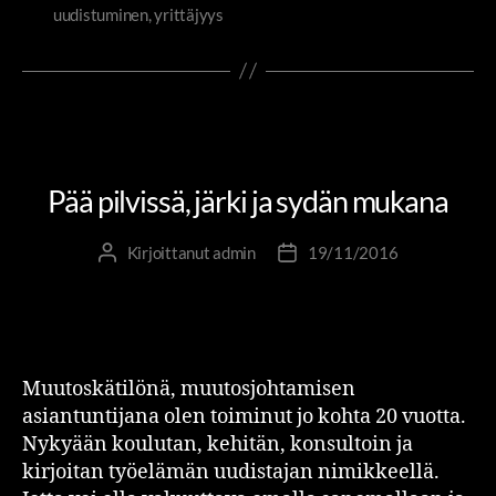
uudistuminen
,
yrittäjyys
DIGIRIITTA
JOHTAMINEN JA JOHTAJUUS
KASVU YRITTÄJÄKSI
Pää pilvissä, järki ja sydän mukana
Kirjoittanut
admin
19/11/2016
Muutoskätilönä, muutosjohtamisen
asiantuntijana olen toiminut jo kohta 20 vuotta.
Nykyään koulutan, kehitän, konsultoin ja
kirjoitan työelämän uudistajan nimikkeellä.