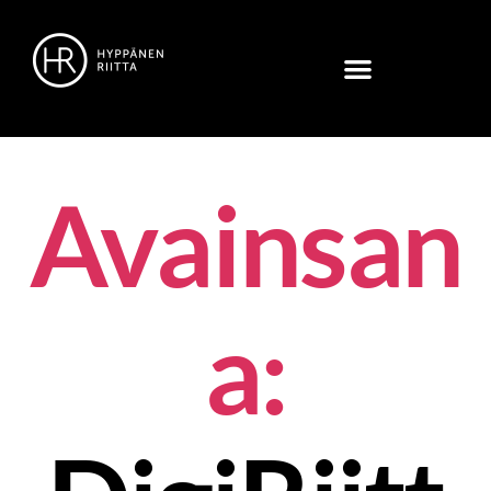
Avainsan
a: