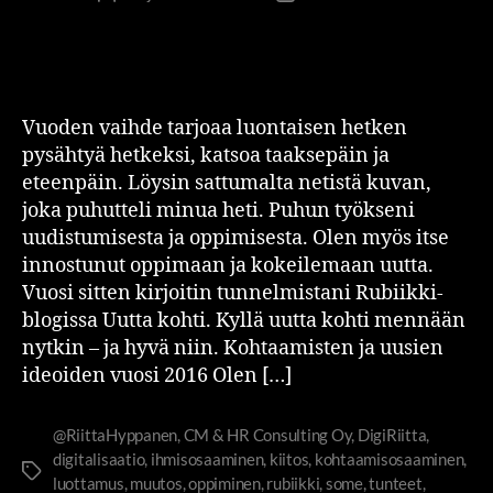
Vuoden vaihde tarjoaa luontaisen hetken
pysähtyä hetkeksi, katsoa taaksepäin ja
eteenpäin. Löysin sattumalta netistä kuvan,
joka puhutteli minua heti. Puhun työkseni
uudistumisesta ja oppimisesta. Olen myös itse
innostunut oppimaan ja kokeilemaan uutta.
Vuosi sitten kirjoitin tunnelmistani Rubiikki-
blogissa Uutta kohti. Kyllä uutta kohti mennään
nytkin – ja hyvä niin. Kohtaamisten ja uusien
ideoiden vuosi 2016 Olen […]
@RiittaHyppanen
,
CM & HR Consulting Oy
,
DigiRiitta
,
digitalisaatio
,
ihmisosaaminen
,
kiitos
,
kohtaamisosaaminen
,
luottamus
,
muutos
,
oppiminen
,
rubiikki
,
some
,
tunteet
,