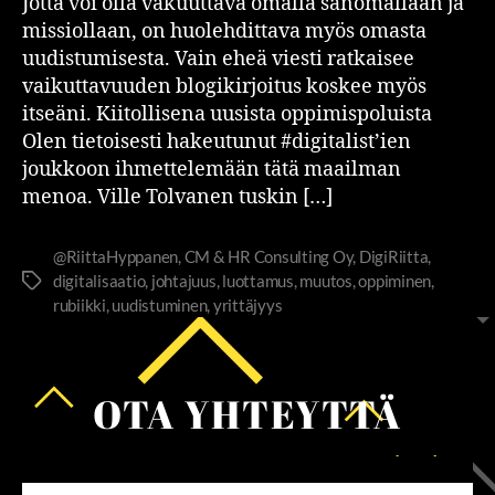
Jotta voi olla vakuuttava omalla sanomallaan ja
missiollaan, on huolehdittava myös omasta
uudistumisesta. Vain eheä viesti ratkaisee
vaikuttavuuden blogikirjoitus koskee myös
itseäni. Kiitollisena uusista oppimispoluista
Olen tietoisesti hakeutunut #digitalist’ien
joukkoon ihmettelemään tätä maailman
menoa. Ville Tolvanen tuskin […]
@RiittaHyppanen
,
CM & HR Consulting Oy
,
DigiRiitta
,
digitalisaatio
,
johtajuus
,
luottamus
,
muutos
,
oppiminen
,
rubiikki
,
uudistuminen
,
yrittäjyys
OTA YHTEYTTÄ