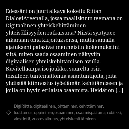
Edessäni on juuri alkava kokeilu Riitan
DialogiAreenalla, jossa maaliskuun teemana on
Digitaalinen yhteiskehittäminen
yhteisöllisyyden ratkaisuna? Niistä syntynee
aikanaan oma kirjoituksensa, mutta samalla
ajatukseni palasivat menneisiin kokemuksiini
siitä, miten saada osaaminen näkyviin
digitaalisen yhteiskehittämisen avulla.
Kuvitellaanpa iso joukko, suurelta osin
toisilleen tuntemattomia asiantuntijoita, joita
yhdistää kiinnostus työelämän kehittämiseen ja
joilla on hyvin erilaista osaamista. Heidät on […]
DigiRiitta
,
digitaalinen
,
johtaminen
,
kehittäminen
,
luottamus
,
oppiminen
,
osaaminen
,
osaamispääoma
,
rubiikki
,
viestintä
,
vuorovaikutus
,
yhteiskehittäminen