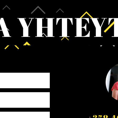
A YHTEY
+358 4