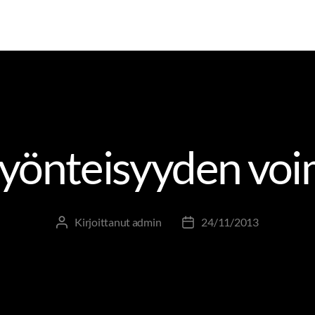
OHTAMINEN
JOHTAMINEN JA JOHTAJUUS
TOLKKUA T
yönteisyyden voi
Kirjoittanut
admin
24/11/2013