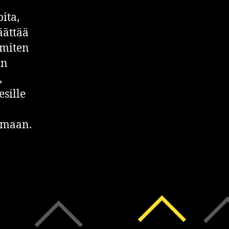
ita,
äättää
 miten
in
,
esille
emaan.