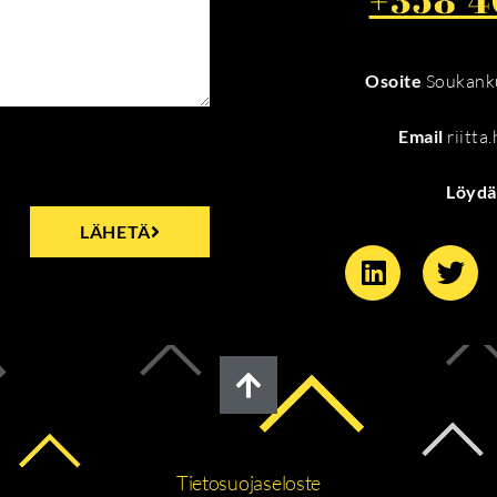
Osoite
Soukanku
Email
riitta
Löydä
LÄHETÄ
Tietosuojaseloste