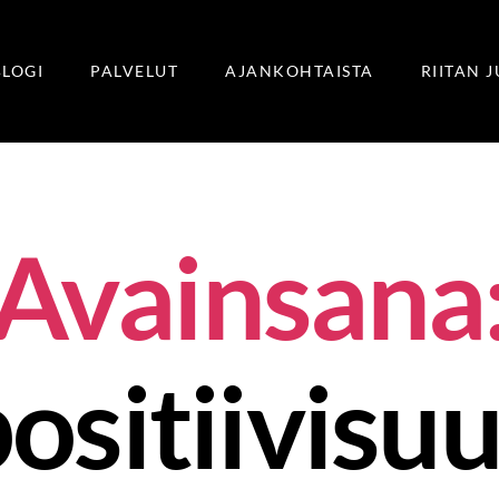
BLOGI
PALVELUT
AJANKOHTAISTA
RIITAN 
Avainsana
ositiivisu