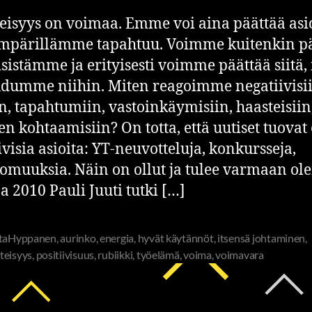
isyys on voimaa. Emme voi aina päättää asio
ympärillämme tapahtuu. Voimme kuitenkin p
sistämme ja erityisesti voimme päättää siitä,
dumme niihin. Miten reagoimme negatiivisi
in, tapahtumiin, vastoinkäymisiin, haasteisiin
en kohtaamisiin? On totta, että uutiset tuovat 
ivisia asioita: YT-neuvotteluja, konkursseja,
omuuksia. Näin on ollut ja tulee varmaan ol
 2010 Pauli Juuti tutki […]
ttaHyppanen
,
aurinko
,
energia
,
hyvät käytännöt
,
itsensä johtaminen
,
teisyys
,
positiivisuus
,
rubiikki
,
työelämä
,
voima
,
voimavara