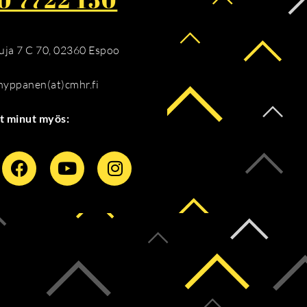
ja 7 C 70, 02360 Espoo
.hyppanen(at)cmhr.fi
t minut myös: