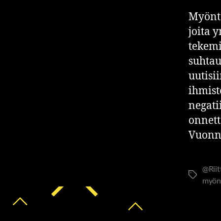
Myönte
joita 
tekemi
suhtau
uutisi
ihmist
negati
onnett
Vuonna
@Rii
myön