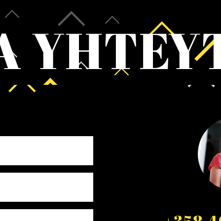
A YHTEY
+358 4