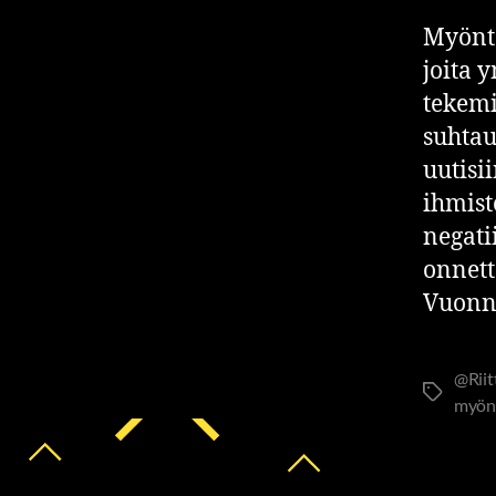
Myönte
joita 
tekemi
suhtau
uutisi
ihmist
negati
onnett
Vuonna
@Rii
myön