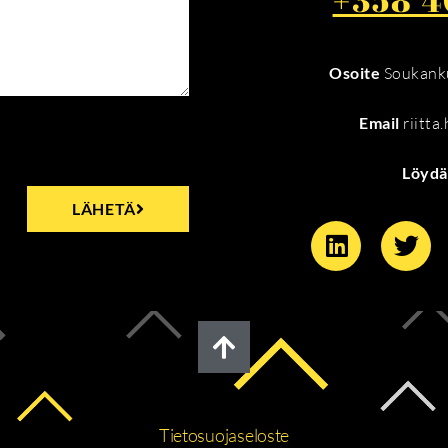
Osoite
Soukanku
Email
riitta
Löydä
LÄHETÄ
Tietosuojaseloste