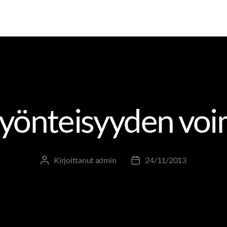
OHTAMINEN
JOHTAMINEN JA JOHTAJUUS
TOLKKUA T
yönteisyyden voi
Kirjoittanut
admin
24/11/2013