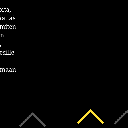
ita,
äättää
 miten
in
,
esille
emaan.