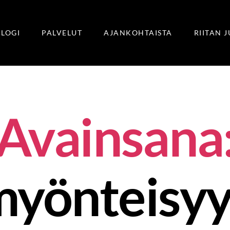
BLOGI
PALVELUT
AJANKOHTAISTA
RIITAN 
Avainsana
myönteisyy