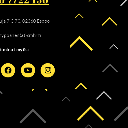
ja 7 C 70, 02360 Espoo
.hyppanen(at)cmhr.fi
t minut myös: