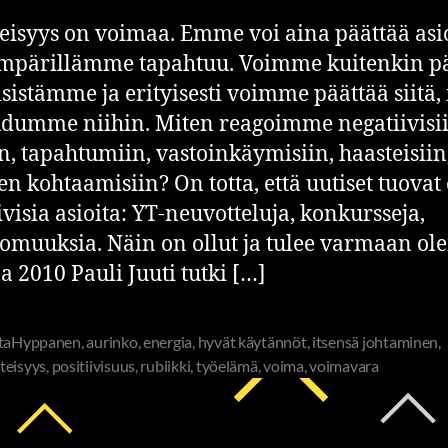
isyys on voimaa. Emme voi aina päättää asio
ympärillämme tapahtuu. Voimme kuitenkin p
sistämme ja erityisesti voimme päättää siitä,
dumme niihin. Miten reagoimme negatiivisi
in, tapahtumiin, vastoinkäymisiin, haasteisiin
en kohtaamisiin? On totta, että uutiset tuovat 
ivisia asioita: YT-neuvotteluja, konkursseja,
omuuksia. Näin on ollut ja tulee varmaan ol
 2010 Pauli Juuti tutki […]
ttaHyppanen
,
aurinko
,
energia
,
hyvät käytännöt
,
itsensä johtaminen
,
teisyys
,
positiivisuus
,
rubiikki
,
työelämä
,
voima
,
voimavara