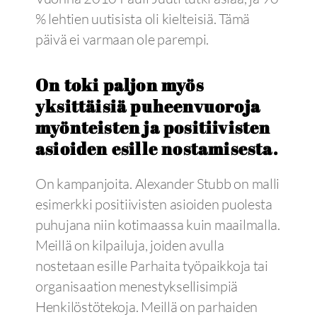
% lehtien uutisista oli kielteisiä. Tämä
päivä ei varmaan ole parempi.
On toki paljon myös
yksittäisiä puheenvuoroja
myönteisten ja positiivisten
asioiden esille nostamisesta.
On kampanjoita. Alexander Stubb on malli
esimerkki positiivisten asioiden puolesta
puhujana niin kotimaassa kuin maailmalla.
Meillä on kilpailuja, joiden avulla
nostetaan esille Parhaita työpaikkoja tai
organisaation menestyksellisimpiä
Henkilöstötekoja. Meillä on parhaiden