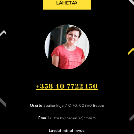
LÄHETÄ
+358 40 7722 150
Osoite
Soukankuja 7 C 70, 02360 Espoo
Email
riitta.hyppanen(at)cmhr.fi
Löydät minut myös: