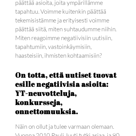
päättää asioita, joita ympärillämme
tapahtuu. Voimme kuitenkin päättää
tekemisistämme ja erityisesti voimme
päättää siitä, miten suhtaudumme niihin.
Miten reagoimme negatiivisiin uutisiin,
tapahtumiin, vastoinkäymisiin,
haasteisiin, ihmisten kohtaamisiin?
On totta, että uutiset tuovat
esille negatiivisia asioita:
YT-neuvotteluja,
konkursseja,
onnettomuuksia.
Näin on ollut ja tulee varmaan olemaan.
Vuonna 2010 Pauli Juuti tutki asiaa, ja 90