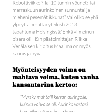
Robottiviikko ? Tai 10 tunnin yöunet? Tai
marraskuun aurinkoinen sunnuntai ja
mieheni pesemät ikkunat? Vai oliko se yhä
ylpeyttä herättänyt Slush 2013
tapahtuma Helsingissä? Ehkä viimeinen
pisara oli HS:n päätoimittajan Riikka
Venäläisen kirjoitus Maailma on myös
kaunis ja hyvä.
Myönteisyyden voima on
mahtava voima, kuten vanha
kansantarina kertoo:
”Myrsky mahtaili kerran auringolle,
kuinka vahva se oli. Aurinko vastasi
hymyillen, ettei vihaisinkaan