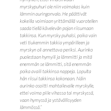
myrskypuhuri ole niin voimakas kuin
lämmin auringonvalo. He päättivät
kokeilla voimiaan yrittämällä vuorotellen
saada tiellä kävelevän pojan riisumaan
takkinsa. Kun myrsky puhalsi, poika vain
veti tiukemmin takkia ympärilleen ja
myrskyn oli annettava periksi. Aurinko
puolestaan hymyili ja lämmitti ja mitä
enemmän se lämmitti, sitä enemmän
poika availi takkinsa nappeja. Lopulta
hän riisui takkinsa kokonaan. Näin
aurinko osoitti mahtailevalle myrskylle,
ettei voima piile vihassa tai myrskyssä,
vaan hymyssä ja ystävällisyyden
lämmössä.”