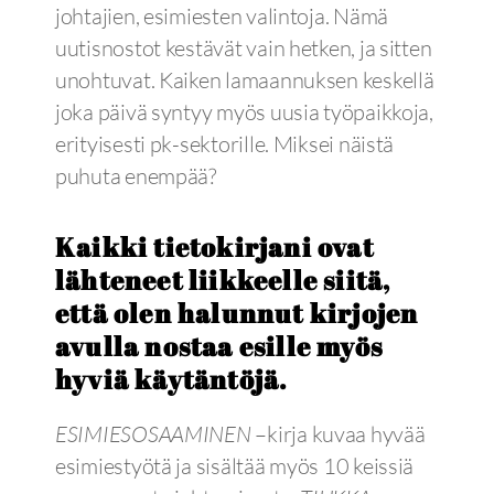
johtajien, esimiesten valintoja. Nämä
uutisnostot kestävät vain hetken, ja sitten
unohtuvat. Kaiken lamaannuksen keskellä
joka päivä syntyy myös uusia työpaikkoja,
erityisesti pk-sektorille. Miksei näistä
puhuta enempää?
Kaikki tietokirjani ovat
lähteneet liikkeelle siitä,
että olen halunnut kirjojen
avulla nostaa esille myös
hyviä käytäntöjä.
ESIMIESOSAAMINEN
–kirja kuvaa hyvää
esimiestyötä ja sisältää myös 10 keissiä