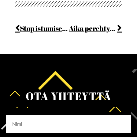
Stop istumiselle
Aika perehtyä ja sitoutua
OTA YHTEYTTÄ