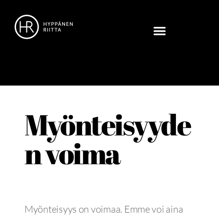
Myönteisyyde
n voima
Myönteisyys on voimaa. Emme voi aina