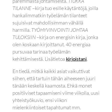
paremmasta johtamisesta.
TIUKKA
TILANNE
–kirja tuo esille käytäntöjä, joilla
hankalimmatkin työelämän tilanteet
sujuisivat mahdollisimman vähällä
harmilla.
TYÖHYVINVOINTI JOHTAA
TULOKSIIN
–kirja on energisin kirja, jonka
olen koskaan kirjoittanut. 40 energiaa
pursuvaa tarinaa työelämän
kehittämisestä. Lisätietoa
kirjoistani
.
En tiedä, mitkä kaikki asiat vaikuttivat
siihen, että tartuin tähän aiheeseen juuri
tänään keskellä kaamosta. Ehkä monet
positiiviset tapaamiseni viime viikolla, uusi
yhteistyökuvio, ensi viikon
mielenkiintoiset tapahtumat mm.