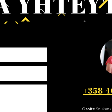
A YHTEY
+358 4
Osoite
Soukanku