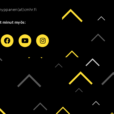
.hyppanen(at)cmhr.fi
t minut myös: