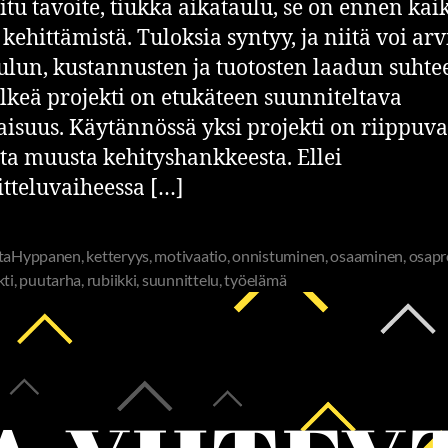
itu tavoite, tiukka aikataulu, se on ennen kai
kehittämistä. Tuloksia syntyy, ja niitä voi ar
ulun, kustannusten ja tuotosten laadun suhte
elkeä projekti on etukäteen suunniteltava
isuus. Käytännössä yksi projekti on riippuv
a muusta kehityshankkeesta. Ellei
tteluvaiheessa […]
ttaHyppanen
,
ketteryys
,
motivaatio
,
onnistuminen
,
osaaminen
,
osapr
kti
,
puutarha
,
rubiikki
,
suunnittelu
,
työelämä