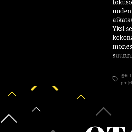
fokuso
uuden 
aikata
Yksi s
kokona
monest
suunni
@Rii
proje