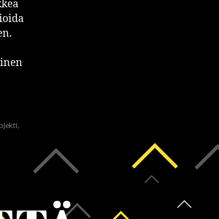
kkea
vioida
en.
ainen
ojekti
,