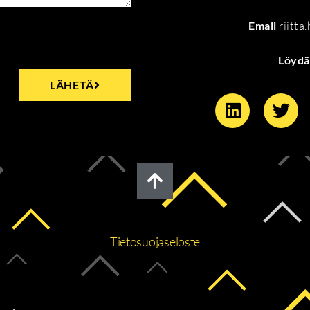
Email
riitta
Löydä
LÄHETÄ
Tietosuojaseloste