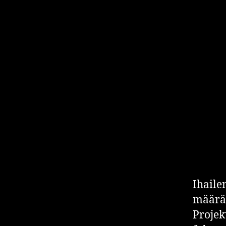
I
Ihaile
määrät
Projek