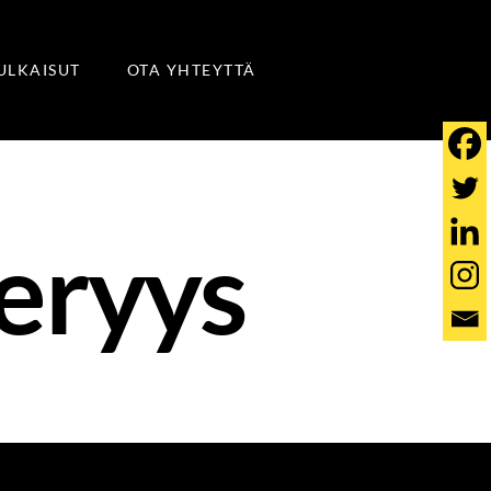
JULKAISUT
OTA YHTEYTTÄ
eryys