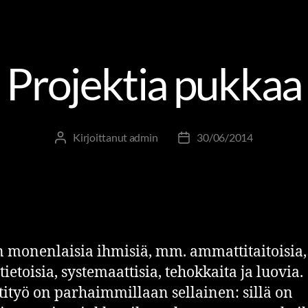
TSENSÄ JOHTAMINEN
JOHTAMISTA PUUTARHURIN SILM
Projektia pukkaa
Kirjoittanut
admin
30/06/2014
n monenlaisia ihmisiä, mm. ammattitaitoisia,
ietoisia, systemaattisia, tehokkaita ja luovia.
tityö on parhaimmillaan sellainen: sillä on