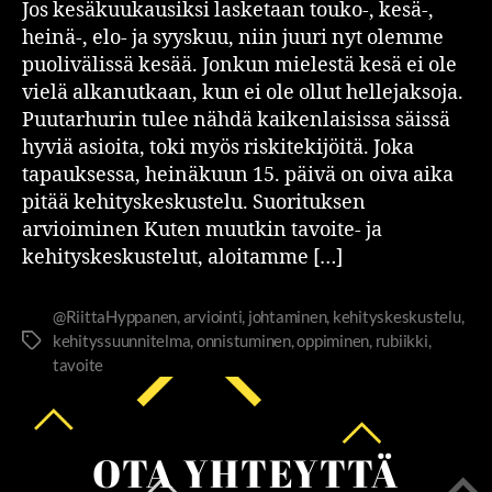
Jos kesäkuukausiksi lasketaan touko-, kesä-,
heinä-, elo- ja syyskuu, niin juuri nyt olemme
puolivälissä kesää. Jonkun mielestä kesä ei ole
vielä alkanutkaan, kun ei ole ollut hellejaksoja.
Puutarhurin tulee nähdä kaikenlaisissa säissä
hyviä asioita, toki myös riskitekijöitä. Joka
tapauksessa, heinäkuun 15. päivä on oiva aika
pitää kehityskeskustelu. Suorituksen
arvioiminen Kuten muutkin tavoite- ja
kehityskeskustelut, aloitamme […]
@RiittaHyppanen
,
arviointi
,
johtaminen
,
kehityskeskustelu
,
kehityssuunnitelma
,
onnistuminen
,
oppiminen
,
rubiikki
,
tavoite
OTA YHTEYTTÄ