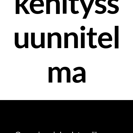
kehityss
uunnitel
ma
HR-OSAAMINEN
OSAAMINEN JA OPPIMINEN
TYÖELÄMÄN TULKKI