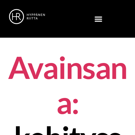
Avainsan
a: