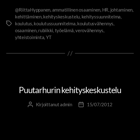
@RiittaHyppanen
,
ammatillinen osaaminen
,
HR
,
johtaminen
,
kehittäminen
,
kehityskeskustelu
,
kehityssuunnitelma
,
koulutus
,
koulutussuunnitelma
,
koulutusvähennys
,
osaaminen
,
rubiikki
,
työelämä
,
verovähennys
,
yhteistoiminta
,
YT
JOHTAMISTA PUUTARHURIN SILMIN
UUDISTUVA KEHITYSKESKUSTELU
Puutarhurin kehityskeskustelu
Kirjoittanut
admin
15/07/2012