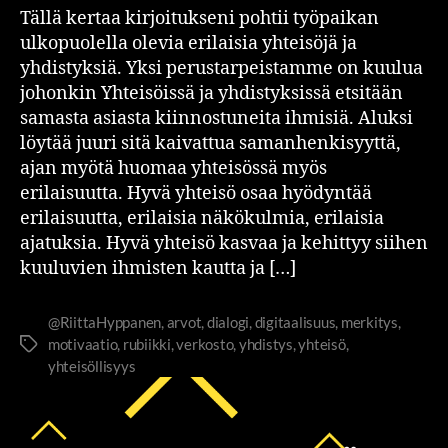
Tällä kertaa kirjoitukseni pohtii työpaikan
ulkopuolella olevia erilaisia yhteisöjä ja
yhdistyksiä. Yksi perustarpeistamme on kuulua
johonkin Yhteisöissä ja yhdistyksissä etsitään
samasta asiasta kiinnostuneita ihmisiä. Aluksi
löytää juuri sitä kaivattua samanhenkisyyttä,
ajan myötä huomaa yhteisössä myös
erilaisuutta. Hyvä yhteisö osaa hyödyntää
erilaisuutta, erilaisia näkökulmia, erilaisia
ajatuksia. Hyvä yhteisö kasvaa ja kehittyy siihen
kuuluvien ihmisten kautta ja […]
@RiittaHyppanen
,
arvot
,
dialogi
,
digitaalisuus
,
merkitys
,
motivaatio
,
rubiikki
,
verkosto
,
yhdistys
,
yhteisö
,
yhteisöllisyys