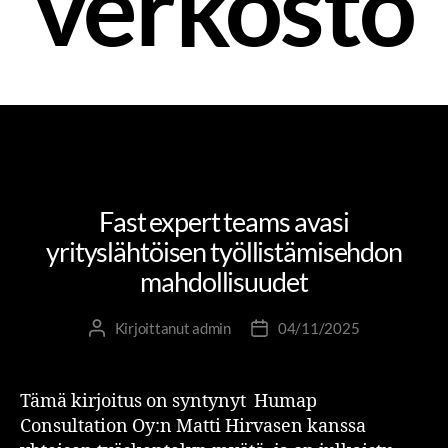
verkosto
MUUTOS- JA UUDISTUMISJOHTAMINEN
OSAAMINEN JA OPPIMINEN
UNCATEGORIZED
Fast expert teams avasi
yrityslähtöisen työllistämisehdon
mahdollisuudet
Kirjoittanut
admin
04/11/2025
Tämä kirjoitus on syntynyt Humap
Consultation Oy:n Matti Hirvasen kanssa