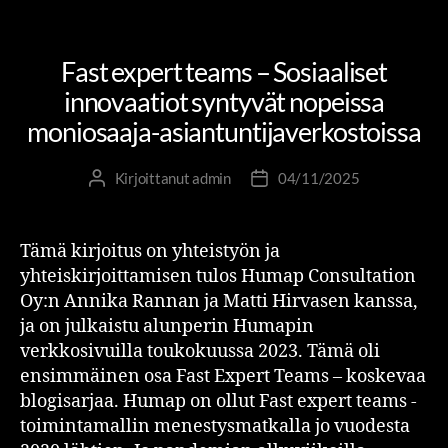
MUUTOS- JA UUDISTUMISJOHTAMINEN
OSAAMINEN JA OPPIMINEN
UNCATEGORIZED
Fast expert teams – Sosiaaliset
innovaatiot syntyvät nopeissa
moniosaaja-asiantuntijaverkostoissa
Kirjoittanut
admin
04/11/2025
Tämä kirjoitus on yhteistyön ja
yhteiskirjoittamisen tulos Humap Consultation
Oy:n Annika Rannan ja Matti Hirvasen kanssa,
ja on julkaistu alunperin Humapin
verkkosivuilla toukokuussa 2023. Tämä oli
ensimmäinen osa Fast Expert Teams – koskevaa
blogisarjaa. Humap on ollut Fast expert teams -
toimintamallin menestysmatkalla jo vuodesta