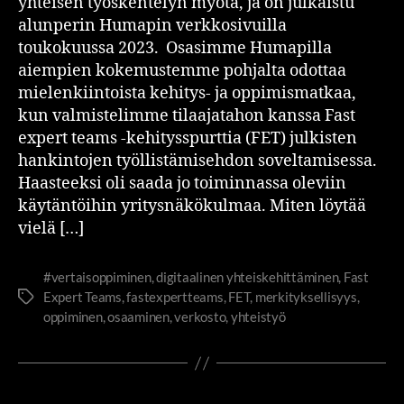
yhteisen työskentelyn myötä, ja on julkaistu
alunperin Humapin verkkosivuilla
toukokuussa 2023. Osasimme Humapilla
aiempien kokemustemme pohjalta odottaa
mielenkiintoista kehitys- ja oppimismatkaa,
kun valmistelimme tilaajatahon kanssa Fast
expert teams -kehitysspurttia (FET) julkisten
hankintojen työllistämisehdon soveltamisessa.
Haasteeksi oli saada jo toiminnassa oleviin
käytäntöihin yritysnäkökulmaa. Miten löytää
vielä […]
#vertaisoppiminen
,
digitaalinen yhteiskehittäminen
,
Fast
Expert Teams
,
fastexpertteams
,
FET
,
merkityksellisyys
,
oppiminen
,
osaaminen
,
verkosto
,
yhteistyö