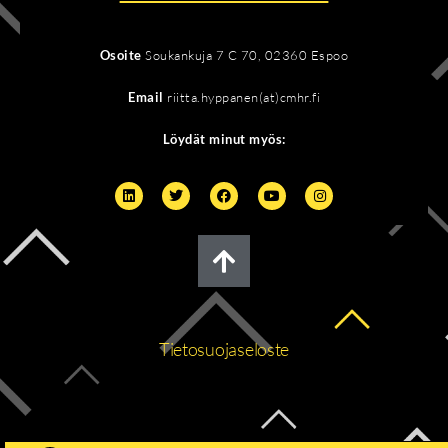
Osoite
Soukankuja 7 C 70, 02360 Espoo
Email
riitta.hyppanen(at)cmhr.fi
Löydät minut myös:
Tietosuojaseloste