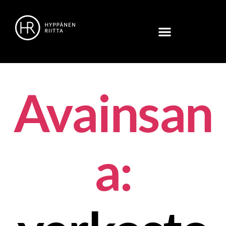
Avainsan
a: