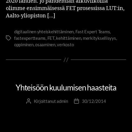
2020 lähtien. Jo pandemian alkuviikoilla
olimme ensimmäisessä FET prosessissa LUT:in,
Aalto-yliopiston […]
digitaalinen yhteiskehittäminen
,
Fast Expert Teams
,
fastexpertteams
,
FET
,
kehittäminen
,
merkityksellisyys
,
oppiminen
,
osaaminen
,
verkosto
PIENIÄ SUURIA TEKOJA
RIITTA JA RUBIIKKI
Yhteisöön kuulumisen haasteita
Kirjoittanut
admin
30/12/2014