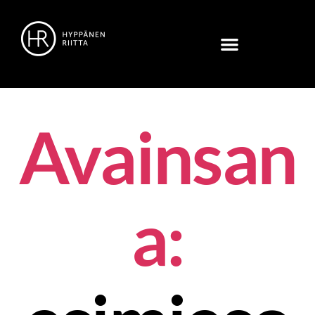
Avainsan
a: