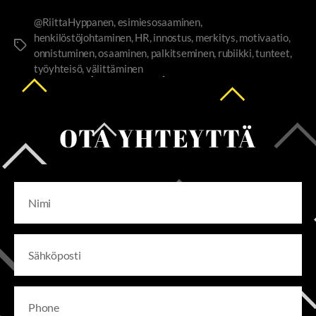
@RiittaHyppanen
,
esimiesosaaminen
,
henkilöstöjohtaminen
,
HR
,
innostus
,
merkitys
,
motivaatio
,
onnistuminen
,
osaaminen
,
palkitseminen
,
rubiikki
,
tunteet
,
työyhteisö
,
välittäminen
OTA YHTEYTTÄ