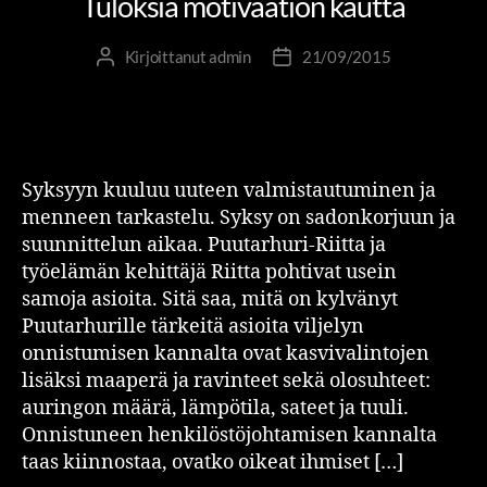
Tuloksia motivaation kautta
Kirjoittanut
admin
21/09/2015
Syksyyn kuuluu uuteen valmistautuminen ja
menneen tarkastelu. Syksy on sadonkorjuun ja
suunnittelun aikaa. Puutarhuri-Riitta ja
työelämän kehittäjä Riitta pohtivat usein
samoja asioita. Sitä saa, mitä on kylvänyt
Puutarhurille tärkeitä asioita viljelyn
onnistumisen kannalta ovat kasvivalintojen
lisäksi maaperä ja ravinteet sekä olosuhteet:
auringon määrä, lämpötila, sateet ja tuuli.
Onnistuneen henkilöstöjohtamisen kannalta
taas kiinnostaa, ovatko oikeat ihmiset […]