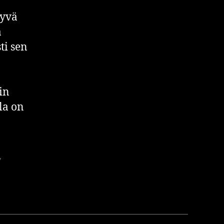
hyvä
a
ti sen
in
la on
,