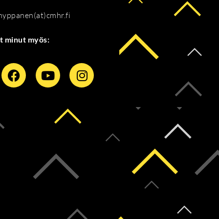
.hyppanen(at)cmhr.fi
t minut myös: