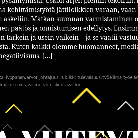
 pysähtymistä. Uskon arjen pieniin tekoihin.
a kehittämistyötä jättiloikkien varaan, vaan
n askeliin. Matkan suunnan varmistaminen 
inen päätös ja onnistumisen edellytys. Ensi
on tärkein ja usein vaikein – ja se vaatii vastu
sta. Kuten kaikki olemme huomanneet, medi
 negatiivisuus. […]
ttaHyppanen
,
arvot
,
johtajuus
,
rubiikki
,
tulevaisuus
,
työelämä
,
työeläm
lämäkokemus
,
vastuu
,
yhteiskuntavastuu