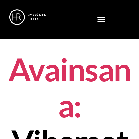
Avainsan
a: