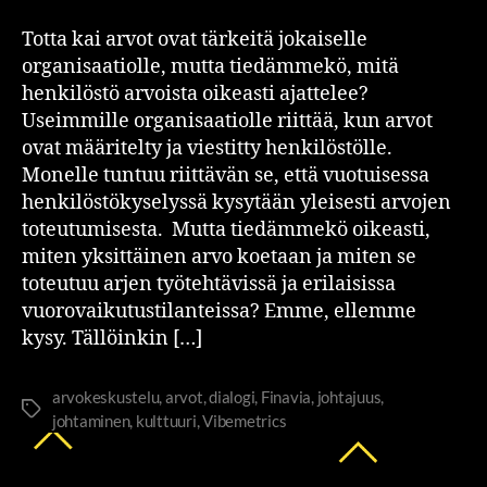
Totta kai arvot ovat tärkeitä jokaiselle
organisaatiolle, mutta tiedämmekö, mitä
henkilöstö arvoista oikeasti ajattelee?
Useimmille organisaatiolle riittää, kun arvot
ovat määritelty ja viestitty henkilöstölle.
Monelle tuntuu riittävän se, että vuotuisessa
henkilöstökyselyssä kysytään yleisesti arvojen
toteutumisesta. Mutta tiedämmekö oikeasti,
miten yksittäinen arvo koetaan ja miten se
toteutuu arjen työtehtävissä ja erilaisissa
vuorovaikutustilanteissa? Emme, ellemme
kysy. Tällöinkin […]
arvokeskustelu
,
arvot
,
dialogi
,
Finavia
,
johtajuus
,
johtaminen
,
kulttuuri
,
Vibemetrics