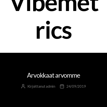
Vibemet
rics
JOHTAMINEN JA JOHTAJUUS
Arvokkaat arvomme
Kirjoittanut
admin
24/09/2019