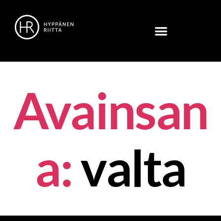
Avainsan
a:
valta