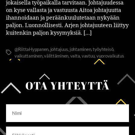
jokaisella työpaikalla tarvitaan. Johtajuudessa
on kyse vallasta ja vastuusta Aitoa johtajuutta
ihannoidaan ja peräänkuulutetaan nykyään
paljon. Luonnollisesti. Arjen johtajuuteen liittyy
kuitenkin paljon kysymyksiä. […]
@RiittaHyppanen
,
johtajuus
,
johtaminen
,
työyhteisö
,
vaikuttaminen
,
välittäminen
,
valta
,
vastuu
,
vuorovaikutus
OTA YHTEYTTÄ