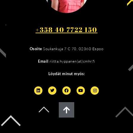
+358 40 7722 150
Osoite
Soukankuja 7 C 70, 02360 Espoo
Email
riitta.hyppanen(at)cmhr.fi
Löydät minut myös: