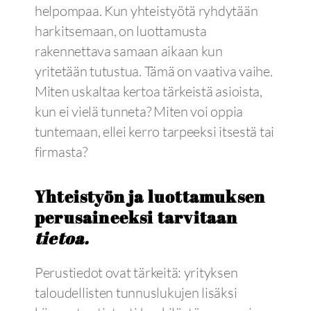
helpompaa. Kun yhteistyötä ryhdytään
harkitsemaan, on luottamusta
rakennettava samaan aikaan kun
yritetään tutustua. Tämä on vaativa vaihe.
Miten uskaltaa kertoa tärkeistä asioista,
kun ei vielä tunneta? Miten voi oppia
tuntemaan, ellei kerro tarpeeksi itsestä tai
firmasta?
Yhteistyön ja luottamuksen
perusaineeksi tarvitaan
tietoa.
Perustiedot ovat tärkeitä: yrityksen
taloudellisten tunnuslukujen lisäksi