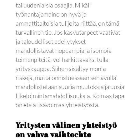
tai uudenlaisia osaajia. Mikäli
työnantajamaine on hyvä ja
ammattitaitoisia tulijoita riittää, on tämä
turvallinen tie. Jos kasvutarpeet vaativat
ja taloudelliset edellytykset
mahdollistavat nopeampia ja isompia
toimenpiteitä, voi harkittavaksi tulla
yrityskauppa. Siihen sisältyy monia
riskejä, mutta onnistuessaan sen avulla
mahdollistetaan suuria muutoksia ja uusia
liiketoimintamahdollisuuksia. Kolmas tapa
on etsiä lisävoimaa yhteistyöstä.
Yritysten välinen yhteistyö
on vahva vaihtoehto