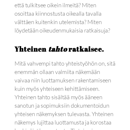
että tulkitsee oikein ilmeitä? Miten
osoittaa kiinnostusta oikealla tavalla
välttäen kuitenkin utelemista? Miten
löydetään oikeudenmukaisia ratkaisuja?
Yhteinen
tahto
ratkaisee.
Mitä vahvempi tahto yhteistyöhön on, sitä
enemmän ollaan valmiita näkemään
vaivaa niin luottamuksen rakentamiseen
kuin myös yhteiseen kehittämiseen.
Yhteinen tahto sisältää myös ääneen
sanotun ja sopimuksiin dokumentoidun
yhteisen näkemyksen tulevasta. Yhteinen
näkemys lujittaa luottamusta ja korostaa