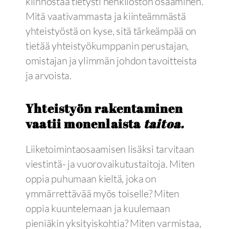
kiinnostaa tietysti henkilöstön osaaminen.
Mitä vaativammasta ja kiinteämmästä
yhteistyöstä on kyse, sitä tärkeämpää on
tietää yhteistyökumppanin perustajan,
omistajan ja ylimmän johdon tavoitteista
ja arvoista.
Yhteistyön rakentaminen
vaatii monenlaista
taitoa.
Liiketoimintaosaamisen lisäksi tarvitaan
viestintä- ja vuorovaikutustaitoja. Miten
oppia puhumaan kieltä, joka on
ymmärrettävää myös toiselle? Miten
oppia kuuntelemaan ja kuulemaan
pieniäkin yksityiskohtia? Miten varmistaa,