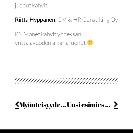
juodut kahvit.
Riitta Hyppänen
, CM & HR Consulting Oy
PS. Monet kahvit yhdeksän
yrittäjävuoden aikana juonut
Myönteisyyden voima
Uusi esimies ansaitsee kunnon alun