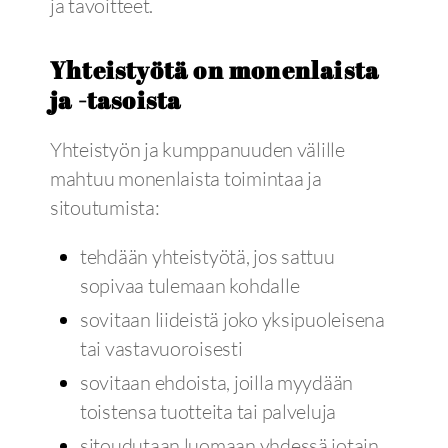
ja tavoitteet.
Yhteistyötä on monenlaista
ja -tasoista
Yhteistyön ja kumppanuuden välille
mahtuu monenlaista toimintaa ja
sitoutumista:
tehdään yhteistyötä, jos sattuu
sopivaa tulemaan kohdalle
sovitaan liideistä joko yksipuoleisena
tai vastavuoroisesti
sovitaan ehdoista, joilla myydään
toistensa tuotteita tai palveluja
sitoudutaan luomaan yhdessä jotain