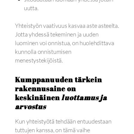
uutta.
Yhteistyön vaativuus kasvaa aste asteelta.
Jotta yhdessä tekeminen ja uuden
luominen voi onnistua, on huolehdittava
kunnolla onnistumisen
menestystekijöistä.
Kumppanuuden tärkein
rakennusaine on
keskinäinen
luottamus ja
arvostus
Kun yhteistyötä tehdään entuudestaan
tuttujen kanssa, on tämä vaihe