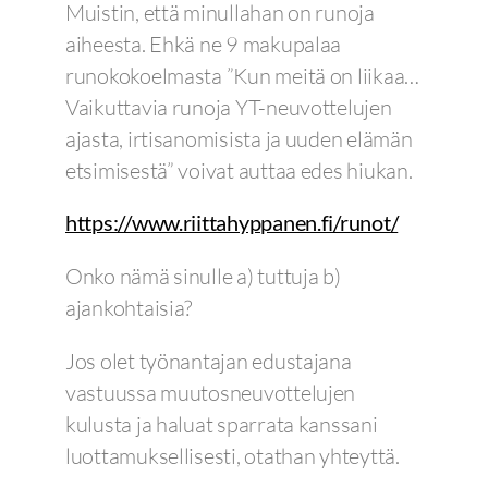
Muistin, että minullahan on runoja
aiheesta. Ehkä ne 9 makupalaa
runokokoelmasta ”Kun meitä on liikaa…
Vaikuttavia runoja YT-neuvottelujen
ajasta, irtisanomisista ja uuden elämän
etsimisestä” voivat auttaa edes hiukan.
https://www.riittahyppanen.fi/runot/
Onko nämä sinulle a) tuttuja b)
ajankohtaisia?
Jos olet työnantajan edustajana
vastuussa muutosneuvottelujen
kulusta ja haluat sparrata kanssani
luottamuksellisesti, otathan yhteyttä.