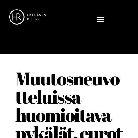
Muutosneuvo
tteluissa
huomioitava
pykälät, eurot