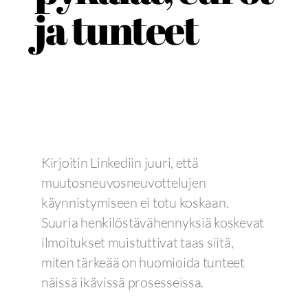
ja tunteet
Kirjoitin Linkediin juuri, että
muutosneuvosneuvottelujen
käynnistymiseen ei totu koskaan.
Suuria henkilöstävähennyksiä koskevat
ilmoitukset muistuttivat taas siitä,
miten tärkeää on huomioida tunteet
näissä ikävissä prosesseissa.