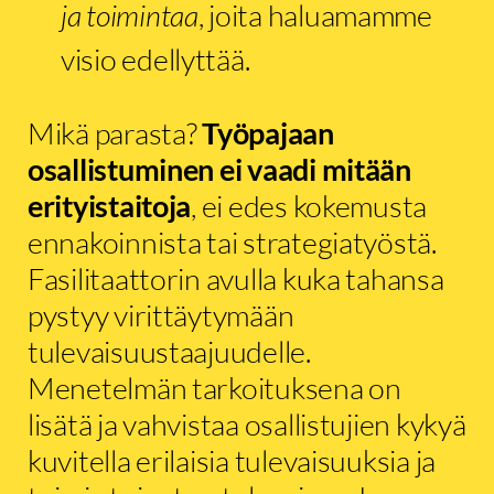
ja toimintaa
, joita haluamamme
visio edellyttää.
Mikä parasta?
Työpajaan
osallistuminen ei vaadi mitään
erityistaitoja
, ei edes kokemusta
ennakoinnista tai strategiatyöstä.
Fasilitaattorin avulla kuka tahansa
pystyy virittäytymään
tulevaisuustaajuudelle.
Menetelmän tarkoituksena on
lisätä ja vahvistaa osallistujien kykyä
kuvitella erilaisia tulevaisuuksia ja