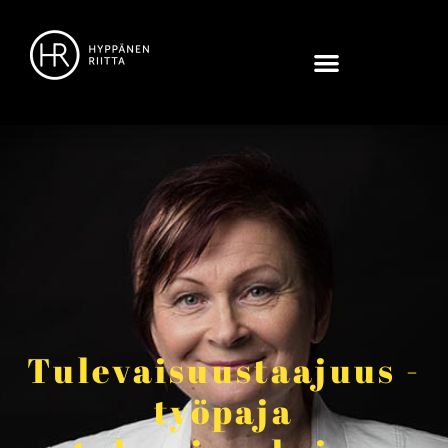
Tulevaisuustaajuus -
työpaja