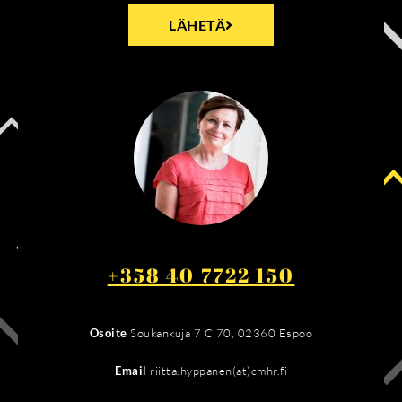
LÄHETÄ
+358 40 7722 150
Osoite
Soukankuja 7 C 70, 02360 Espoo
Email
riitta.hyppanen(at)cmhr.fi