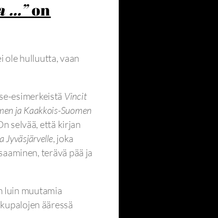
a …”
on
i ole hulluutta, vaan
ase-esimerkeistä
Vincit
men ja Kaakkois-Suomen
On selvää, että kirjan
a Jyväsjärvelle
, joka
osaaminen, terävä pää ja
n luin muutamia
kkupalojen ääressä