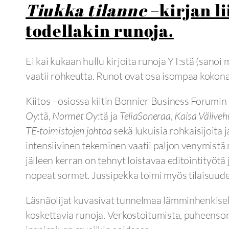
Tiukka tilanne
–kirjan l
todellakin runoja.
Ei kai kukaan hullu kirjoita runoja YT:stä (sanoi 
vaatii rohkeutta. Runot ovat osa isompaa kokonai
Kiitos –osiossa kiitin Bonnier Business Forumi
Oy
:tä,
Normet Oy
:tä ja
TeliaSoneraa
,
Kaisa Välive
TE-toimistojen johtoa
sekä lukuisia rohkaisijoita 
intensiivinen tekeminen vaatii paljon venymistä m
jälleen kerran on tehnyt loistavaa editointityötä
nopeat sormet. Jussipekka toimi myös tilaisuude
Läsnäolijat kuvasivat tunnelmaa lämminhenkisek
koskettavia runoja. Verkostoitumista, puheensor