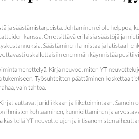
ä ja säästämistarpeista. Johtaminen ei ole helppoa, k
teiden kanssa. On etsittävä erilaisia säästöjä ja miet
tyskustannuksia. Säästäminen lannistaa ja latistaa henk
ivottavasti uskallettaisiin enemmän käynnistää positiiv
oimintamenettelyä. Kirja neuvoo, miten YT-neuvottelujen
ja tukemiseen. Työsuhteitten päättäminen koskettaa tiet
rahaa, vain tahtoa.
 Kirjat auttavat juridiikkaan ja liiketoimintaan. Samoi
lue on ihmisten kohtaaminen, kunnioittaminen ja arvosta
a käsitellä YT-neuvottelujen ja irtisanomisten aiheutta