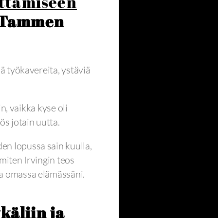
uttamiseen
ä Tammen
iä työkavereita, ystäviä
n, vaikka kyse oli
ös jotain uutta.
en lopussa sain kuulla,
miten Irvingin teos
ja omassa elämässäni.
käliin ja