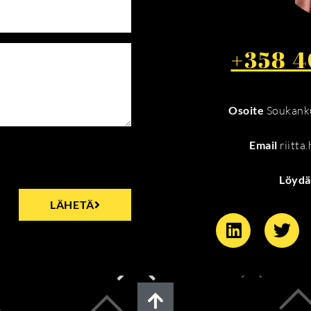
+358 4
Osoite
Soukanku
Email
riitta
Löydä
LÄHETÄ