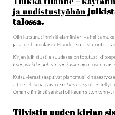
Tiukka tilanne – käytän
ja uudistustyöhön
julkis
talossa.
Olin kutsunut ihmisiä elämäni eri vaiheilta mukaa
ja some-heimolaisia. Moni kutsutuista joutui jää
Kirjan julkistustilaisuudessa on totutusti kiitospu
Kauppalehden Johtamisen käsikirjojen
ensimmäisest
Kutsuvieraat saapuivat pianomusiikin säestyksel
että edellisenä päivä itse
John Irving
oli esitellyt
Oman elämänsä sankari oli kauan sitten tehnyt m
Tiivistin uuden kirjan si