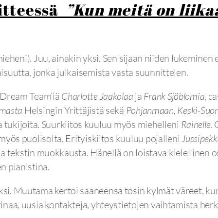
iitteessä
”Kun meitä on liika
mieheni). Juu, ainakin yksi. Sen sijaan niiden lukeminen e
suutta, jonka julkaisemista vasta suunnittelen.
n Dream Team’iä
Charlotte Jaakolaa
ja
Frank Sjöblomia
, c
hmasta
Helsingin Yrittäjistä sekä
Pohjanmaan, Keski-Suo
ja tukijoita. Suurkiitos kuuluu myös miehelleni
Rainelle
. 
yös puolisolta. Erityiskiitos kuuluu pojalleni
Jussipekk
 ja tekstin muokkausta. Hänellä on loistava kielellinen 
n pianistina.
si. Muutama kertoi saaneensa tosin kylmät väreet, ku
inaa, uusia kontakteja, yhteystietojen vaihtamista her