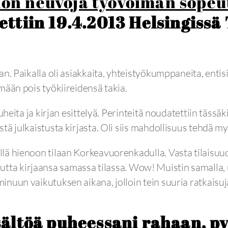
nön neuvoja työvoiman sope
tettiin 19.4.2013 Helsingiss
n. Paikalla oli asiakkaita, yhteistyökumppaneita, entis
mään pois työkiireidensä takia.
heita ja kirjan esittelyä. Perinteitä noudatettiin tässäki
ä julkaistusta kirjasta. Oli siis mahdollisuus tehdä my
lä hienoon tilaan Korkeavuorenkadulla. Vasta tilaisuud
 uutta kirjaansa samassa tilassa. Wow! Muistin samalla, 
inuun vaikutuksen aikana, jolloin tein suuria ratkaisu
sältöä puheessani rahaan, py