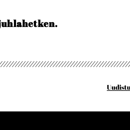
ä juhlahetken.
Uudist