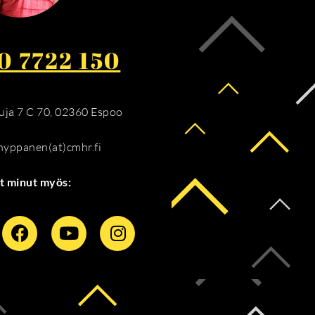
0 7722 150
ja 7 C 70, 02360 Espoo
.hyppanen(at)cmhr.fi
t minut myös: