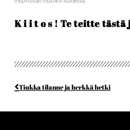
inspiroivan musiikin soidessa.
K i i t o s ! Te teitte täst
Tiukka tilanne ja herkkä hetki