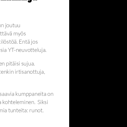
un joutuu
ittävä myös
ilöstöä. Entä jos
isia YT-neuvotteluja.
 pitäisi sujua.
enkin irtisanottuja,
n osaavia kumppaneita on
va kohteleminen. Siksi
mia tunteita: runot.