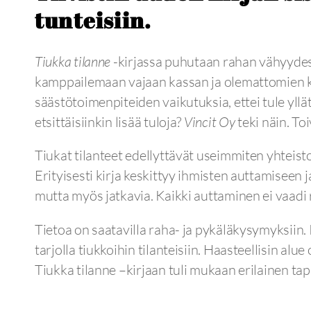
tunteisiin.
Tiukka tilanne
-kirjassa puhutaan rahan vähyydest
kamppailemaan vajaan kassan ja olemattomien kat
säästötoimenpiteiden vaikutuksia, ettei tule yllä
etsittäisiinkin lisää tuloja?
Vincit Oy
teki näin. To
Tiukat tilanteet edellyttävät useimmiten yhteist
Erityisesti kirja keskittyy ihmisten auttamiseen 
mutta myös jatkavia. Kaikki auttaminen ei vaadi 
Tietoa on saatavilla raha- ja pykäläkysymyksiin.
tarjolla tiukkoihin tilanteisiin. Haasteellisin a
Tiukka tilanne –kirjaan tuli mukaan erilainen tap