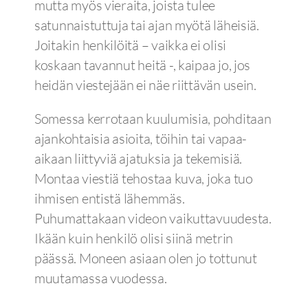
mutta myös vieraita, joista tulee
satunnaistuttuja tai ajan myötä läheisiä.
Joitakin henkilöitä – vaikka ei olisi
koskaan tavannut heitä -, kaipaa jo, jos
heidän viestejään ei näe riittävän usein.
Somessa kerrotaan kuulumisia, pohditaan
ajankohtaisia asioita, töihin tai vapaa-
aikaan liittyviä ajatuksia ja tekemisiä.
Montaa viestiä tehostaa kuva, joka tuo
ihmisen entistä lähemmäs.
Puhumattakaan videon vaikuttavuudesta.
Ikään kuin henkilö olisi siinä metrin
päässä. Moneen asiaan olen jo tottunut
muutamassa vuodessa.