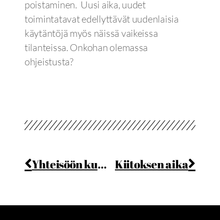
poistaminen. Uusi aika, uudet
toimintatavat edellyttävät uudenlaisia
käytäntöjä myös näissä vaikeissa
tilanteissa. Onkohan olemassa
ohjeistusta?
Yhteisöön kuulumisen haasteita
Kiitoksen aika