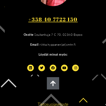
+358 40 7722 150
Osoite
Soukankuja 7 C 70, 02360 Espoo
Email
riitta.hyppanen(at)cmhr.fi
Löydät minut myös:
Tietosuojaseloste