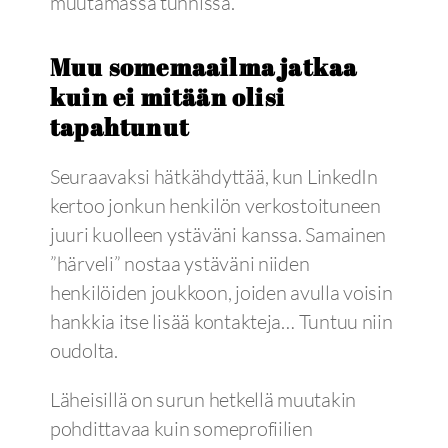
muutamassa tunnissa.
Muu somemaailma jatkaa
kuin ei mitään olisi
tapahtunut
Seuraavaksi hätkähdyttää, kun LinkedIn
kertoo jonkun henkilön verkostoituneen
juuri kuolleen ystäväni kanssa. Samainen
”härveli” nostaa ystäväni niiden
henkilöiden joukkoon, joiden avulla voisin
hankkia itse lisää kontakteja… Tuntuu niin
oudolta.
Läheisillä on surun hetkellä muutakin
pohdittavaa kuin someprofiilien