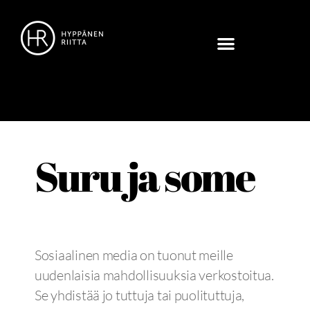
Suru ja some
Sosiaalinen media on tuonut meille
uudenlaisia mahdollisuuksia verkostoitua.
Se yhdistää jo tuttuja tai puolituttuja,