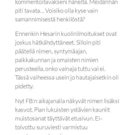
kommentoitavakseni häneltä. Meidänhän
piti tavata… Voisiko olla kyse vain
samannimisestä henkilöstä?
Ennenkin Hesarin kuolinilmoitukset ovat
joskus hätkähdyttäneet. Silloin piti
päätellä nimen, syntymäajan,
paikkakunnan ja omaisten nimien
perusteella, onko vainaja tuttu vai ei.
Tässä vaiheessa usein jo hautajaisetkin oli
pidetty.
Nyt FB:n aikajanalla näkyvät nimen lisäksi
kasvot. Pian lukuisten ystävien kauniit
muistosanat täyttävät etusivun. Ei-
toivottu suruviesti varmistuu