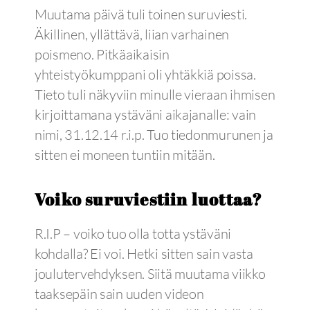
Muutama päivä tuli toinen suruviesti.
Äkillinen, yllättävä, liian varhainen
poismeno. Pitkäaikaisin
yhteistyökumppani oli yhtäkkiä poissa.
Tieto tuli näkyviin minulle vieraan ihmisen
kirjoittamana ystäväni aikajanalle: vain
nimi, 31.12.14 r.i.p. Tuo tiedonmurunen ja
sitten ei moneen tuntiin mitään.
Voiko suruviestiin luottaa?
R.I.P – voiko tuo olla totta ystäväni
kohdalla? Ei voi. Hetki sitten sain vasta
joulutervehdyksen. Siitä muutama viikko
taaksepäin sain uuden videon